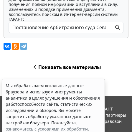
получения полной информации о вступлении в силу,
изменениях и порядке применения документа,
воспользуйтесь поиском в Интернет-версии системы
ГАРАНТ:
Показать все материалы
Мы обрабатываем локальные данные
браузера и используем инструменты
аналитики в целях улучшения и обеспечения
работоспособности сайта, статистических
© ООО "НПП "ГАРАНТ-СЕРВИС", 2026. Система ГАРАНТ
исследований и обзоров. Вы можете
выпускается с 1990 года. Компания "Гарант" и ее партнеры
запретить обработку указанных данных в
являются участниками Российской ассоциации правовой
настройках браузера. Пожалуйста,
информации ГАРАНТ.
ознакомьтесь с условиями их обработки
.