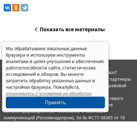
Показать все материалы
Мы обрабатываем локальные данные
браузера и используем инструменты
аналитики в целях улучшения и обеспечения
работоспособности сайта, статистических
© ООО "НПП "ГАРАНТ-СЕРВИС", 2026. Система ГАРАНТ
исследований и обзоров. Вы можете
выпускается с 1990 года. Компания "Гарант" и ее партнеры
запретить обработку указанных данных в
являются участниками Российской ассоциации правовой
настройках браузера. Пожалуйста,
информации ГАРАНТ.
ознакомьтесь с условиями их обработки
.
Портал ГАРАНТ.РУ зарегистрирован в качестве сетевого
Принять
издания Федеральной службой по надзору в сфере
связи,информационных технологий и массовых
коммуникаций (Роскомнадзором), Эл № ФС77-58365 от 18
июня 2014 года.
16+