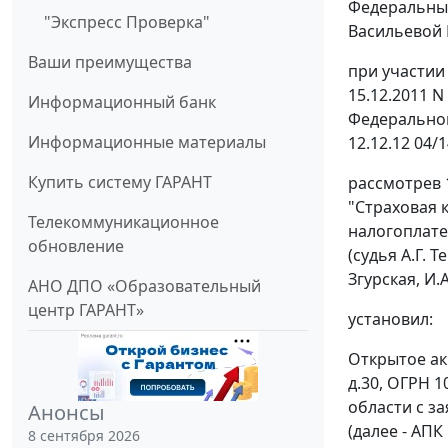
Федеральный
"Экспресс Проверка"
Васильевой Е
Ваши преимущества
при участии
15.12.2011 N
Информационный банк
Федеральной
Информационные материалы
12.12.12 04/
Купить систему ГАРАНТ
рассмотрев 
"Страховая 
Телекоммуникационное
налогоплате
обновление
(судья А.Г. 
Згурская, И.
АНО ДПО «Образовательный
центр ГАРАНТ»
установил:
Открытое ак
д.30, ОГРН 
области с з
Анонсы
(далее - АП
8 сентября 2026