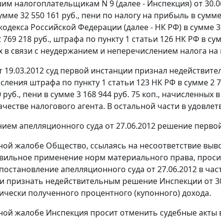
им налогоплательщикам N 9 (далее - Инспекция) от 30.06
мме 32 550 161 руб., пени по налогу на прибыль в сумме
одекса Российской Федерации (далее - НК РФ) в сумме 36
 769 218 руб., штрафа по
пункту 1 статьи 126
НК РФ в сумм
 в связи с неудержанием и неперечислением налога на 
 19.03.2012 суд первой инстанции признал недействител
исления штрафа по
пункту 1 статьи 123
НК РФ в сумме 2 7
 руб., пени в сумме 3 168 944 руб. 75 коп., начисленны
ачестве налогового агента. В остальной части в удовле
нием
апелляционного суда от 27.06.2012 решение перво
ной жалобе Общество, ссылаясь на несоответствие выво
вильное применение норм материального права, проси
постановление
апелляционного суда от 27.06.2012 в ча
и признать недействительным решение Инспекции от 30.0
ически полученного процентного (купонного) дохода.
ной жалобе Инспекция просит отменить судебные акты 