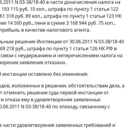
.2011 N 03-38/18-40 в части доначисления налога на
 193 115 руб. 10 коп., штрафа по
пункту 1 статьи 122
1 318 руб. 89 коп., штрафа по
пункту 1 статьи 123
НК
е 14 500 руб., пени в сумме 3 168 944 руб. 75 коп.,
прибыль в качестве налогового агента.
ьным решение Инспекции от 30.06.2011 N 03-38/18-40
69 218 руб., штрафа по
пункту 1 статьи 126
НК РФ в
х в связи с неудержанием и неперечислением налога на
творении заявления отказано.
й инстанции оставлено без изменения.
дов, изложенных в решении, обстоятельствам дела, а
т отменить решение суда первой инстанции от
сти отказа ему в удовлетворении заявленных
6.2011 N 03-38/18-40 по эпизоду, связанному с
в части удовлетворения заявленных требований и