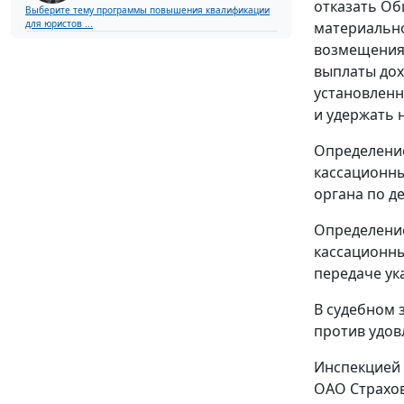
отказать Об
Выберите тему программы повышения квалификации
для юристов ...
материально
возмещения 
выплаты дох
установлен
и удержать 
Определение
кассационны
органа по де
Определение
кассационны
передаче ук
В судебном 
против удов
Инспекцией 
ОАО Страхов