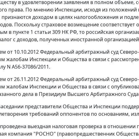
ществу в удовлетворении заявления в полном объеме,
го права. По мнению Инспекции, исходя из положений
признаются доходом в целях налогообложения и подл
одов. Поскольку страховое возмещение соответствует
ным в
пункте 1 статьи 309
НК РФ, то российская организа
налог с доходов, полученных иностранной организацией
м от 10.10.2012 Федеральный арбитражный суд Северо-
м жалобам Инспекции и Общества в связи с рассмотре
лу N А56-37086/2011.
м от 26.11.2012 Федеральный арбитражный суд Северо-
м жалобам Инспекции и Общества в связи с опубликов
азанного дела в Президиум Высшего Арбитражного Суда
заседании представители Общества и Инспекции подде
летворения требований оппонентов по основаниям, из
проведена выездная налоговая проверка в отношении 
ая компания "РОСНО" (правопредшественник Общества) 