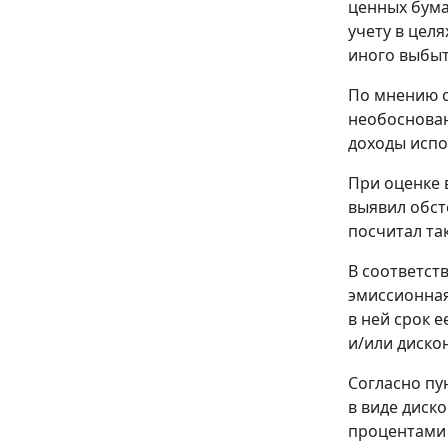
ценных бума
учету в цел
иного выбыт
По мнению с
необоснован
доходы испо
При оценке 
выявил обст
посчитал та
В соответст
эмиссионная
в ней срок 
и/или дискон
Согласно
пу
в виде диск
процентами 