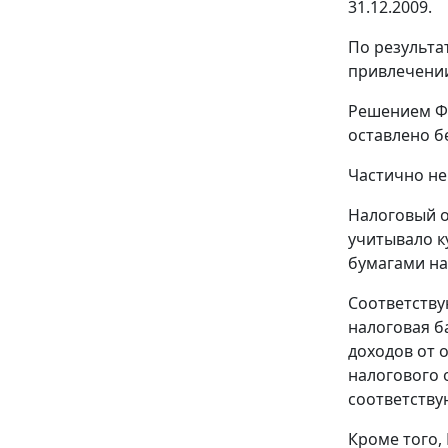
31.12.2009.
По результат
привлечении
Решением Фе
оставлено б
Частично не
Налоговый о
учитывало к
бумагами на
Соответству
налоговая б
доходов от 
налогового 
соответству
Кроме того,