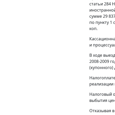
статьи 284
Н
иностранной 
сумме 29 83
по
пункту 1 
коп.
Кассационна
и процессуа
В ходе выез
2008-2009 г
(купонного) 
Налогоплате
реализации 
Налоговый о
выбытия цен
Отказывая в