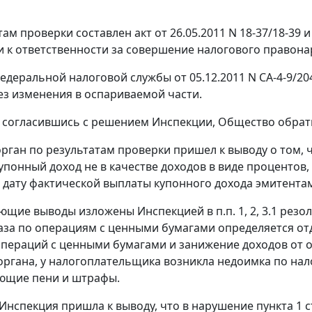
ам проверки составлен акт от 26.05.2011 N 18-37/18-39 и
 к ответственности за совершение налогового правон
деральной налоговой службы от 05.12.2011 N СА-4-9/204
ез изменения в оспариваемой части.
 согласившись с решением Инспекции, Общество обрат
рган по результатам проверки пришел к выводу о том,
упонный доход не в качестве доходов в виде процентов,
 дату фактической выплаты купонного дохода эмитента
ющие выводы изложены Инспекцией в п.п. 1, 2, 3.1 рез
аза по операциям с ценными бумагами определяется от
операций с ценными бумагами и занижение доходов от о
органа, у налогоплательщика возникла недоимка по налог
ющие пени и штрафы.
 Инспекция пришла к выводу, что в нарушение
пункта 1 