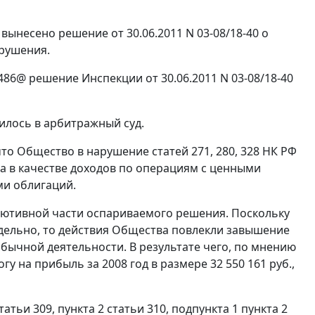
 вынесено решение от 30.06.2011 N 03-08/18-40 о
арушения.
86@ решение Инспекции от 30.06.2011 N 03-08/18-40
илось в арбитражный суд.
 что Общество в нарушение
статей 271
,
280
,
328
НК РФ
 а в качестве доходов по операциям с ценными
ми облигаций.
олютивной части оспариваемого решения. Поскольку
дельно, то действия Общества повлекли завышение
бычной деятельности. В результате чего, по мнению
у на прибыль за 2008 год в размере 32 550 161 руб.,
статьи 309
,
пункта 2 статьи 310
,
подпункта 1 пункта 2