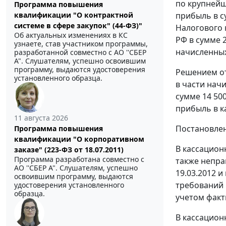
по крупнейш
Программа повышения
прибыль в су
квалификации "О контрактной
системе в сфере закупок" (44-ФЗ)"
Налогового к
Об актуальных изменениях в КС
РФ в сумме 2
узнаете, став участником программы,
начисленных
разработанной совместно с АО ''СБЕР
А". Слушателям, успешно освоившим
программу, выдаются удостоверения
Решением от
установленного образца.
в части нач
сумме 14 500
прибыль в к
11 августа 2026
Постановле
Программа повышения
квалификации "О корпоративном
В кассацион
заказе" (223-ФЗ от 18.07.2011)
Программа разработана совместно с
также непра
АО ''СБЕР А". Слушателям, успешно
19.03.2012 и
освоившим программу, выдаются
требований 
удостоверения установленного
образца.
учетом факт
В кассацион