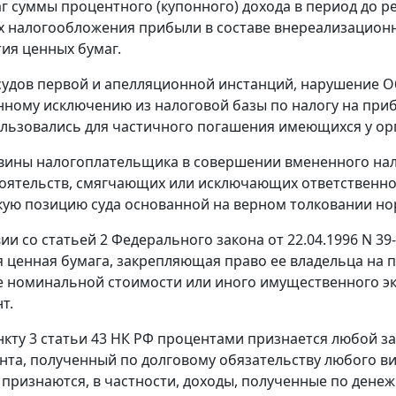
г суммы процентного (купонного) дохода в период до 
ях налогообложения прибыли в составе внереализационны
ия ценных бумаг.
удов первой и апелляционной инстанций, нарушение О
ному исключению из налоговой базы по налогу на приб
льзовались для частичного погашения имеющихся у ор
вины налогоплательщика в совершении вмененного нал
оятельств, смягчающих или исключающих ответственно
кую позицию суда основанной на верном толковании но
вии со
статьей 2
Федерального закона от 22.04.1996 N 3
 ценная бумага, закрепляющая право ее владельца на 
ее номинальной стоимости или иного имущественного э
т.
нкту 3 статьи 43
НК РФ процентами признается любой зар
онта, полученный по долговому обязательству любого ви
признаются, в частности, доходы, полученные по дене