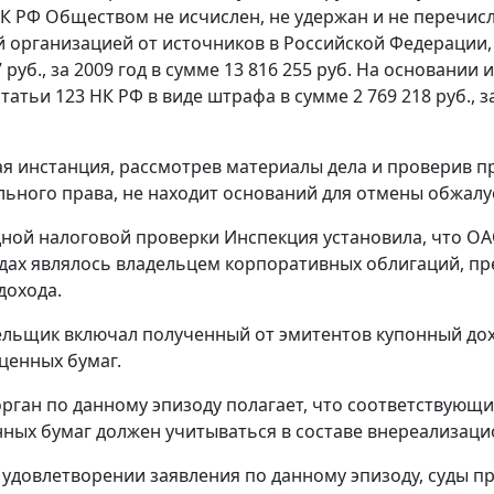
К РФ Обществом не исчислен, не удержан и не перечисл
организацией от источников в Российской Федерации, в с
7 руб., за 2009 год в сумме 13 816 255 руб. На основан
статьи 123
НК РФ в виде штрафа в сумме 2 769 218 руб., 
я инстанция, рассмотрев материалы дела и проверив 
льного права, не находит оснований для отмены обжалу
дной налоговой проверки Инспекция установила, что О
одах являлось владельцем корпоративных облигаций, п
дохода.
льщик включал полученный от эмитентов купонный дохо
ценных бумаг.
рган по данному эпизоду полагает, что соответствующ
ных бумаг должен учитываться в составе внереализаци
 удовлетворении заявления по данному эпизоду, суды п