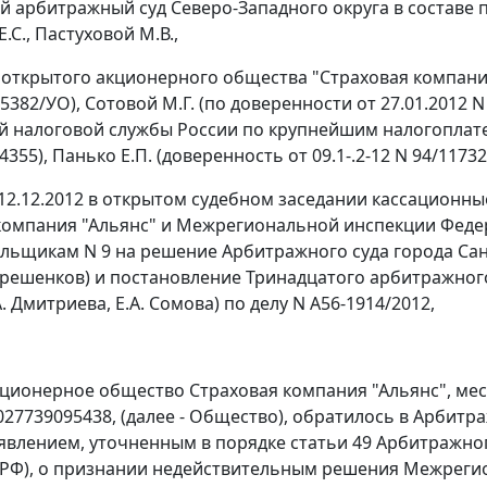
 арбитражный суд Северо-Западного округа в составе п
.С., Пастуховой М.В.,
 открытого акционерного общества "Страховая компания 
 5382/УО), Сотовой М.Г. (по доверенности от 27.01.2012
 налоговой службы России по крупнейшим налогоплател
14355), Панько Е.П. (доверенность от 09.1-.2-12 N 94/11732
12.12.2012 в открытом судебном заседании кассационн
компания "Альянс" и Межрегиональной инспекции Фед
льщикам N 9 на решение Арбитражного суда города Санк
Терешенков) и
постановление
Тринадцатого арбитражного 
А. Дмитриева, Е.А. Сомова) по делу N А56-1914/2012,
ционерное общество Страховая компания "Альянс", место
1027739095438, (далее - Общество), обратилось в Арбит
аявлением, уточненным в порядке
статьи 49
Арбитражног
К РФ), о признании недействительным решения Межрег