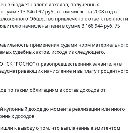
ен в бюджет налог с доходов, полученных
умме 13 846 092 руб., в том числе: за 2008 год в
ии изложенного Общество привлечено к ответственности
заявителю начислены пени в сумме 3 168 944 руб. 75
правильность применения судами норм материального
емых судебных актов, исходя из следующего.
АО "СК "РОСНО" (правопредшественник заявителя) в
редусматривающих начисление и выплату процентного
д по таким облигациям в состав доходов от
ий купонный доход до момента реализации или иного
онных доходов.
ришли к выводу о том, что выплаченные эмитентом