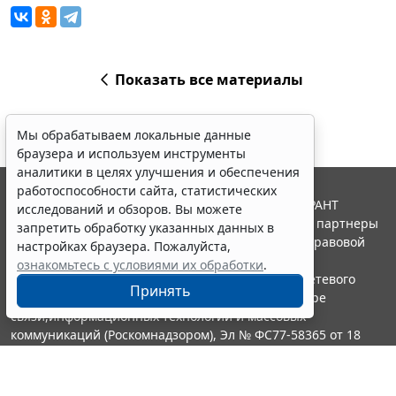
Показать все материалы
Мы обрабатываем локальные данные
браузера и используем инструменты
аналитики в целях улучшения и обеспечения
работоспособности сайта, статистических
© ООО "НПП "ГАРАНТ-СЕРВИС", 2026. Система ГАРАНТ
исследований и обзоров. Вы можете
выпускается с 1990 года. Компания "Гарант" и ее партнеры
запретить обработку указанных данных в
являются участниками Российской ассоциации правовой
настройках браузера. Пожалуйста,
информации ГАРАНТ.
ознакомьтесь с условиями их обработки
.
Портал ГАРАНТ.РУ зарегистрирован в качестве сетевого
Принять
издания Федеральной службой по надзору в сфере
связи,информационных технологий и массовых
коммуникаций (Роскомнадзором), Эл № ФС77-58365 от 18
июня 2014 года.
16+