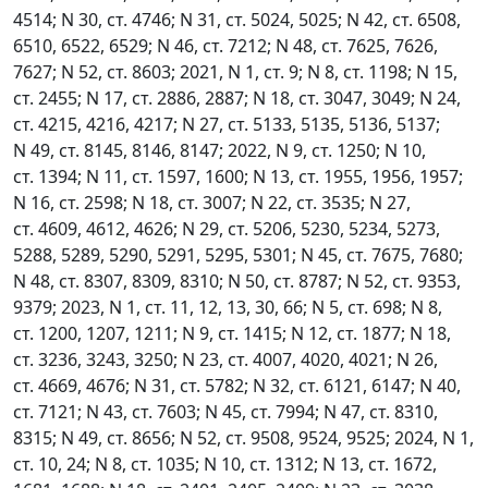
4514; N 30, ст. 4746; N 31, ст. 5024, 5025; N 42, ст. 6508,
6510, 6522, 6529; N 46, ст. 7212; N 48, ст. 7625, 7626,
7627; N 52, ст. 8603; 2021, N 1, ст. 9; N 8, ст. 1198; N 15,
ст. 2455; N 17, ст. 2886, 2887; N 18, ст. 3047, 3049; N 24,
ст. 4215, 4216, 4217; N 27, ст. 5133, 5135, 5136, 5137;
N 49, ст. 8145, 8146, 8147; 2022, N 9, ст. 1250; N 10,
ст. 1394; N 11, ст. 1597, 1600; N 13, ст. 1955, 1956, 1957;
N 16, ст. 2598; N 18, ст. 3007; N 22, ст. 3535; N 27,
ст. 4609, 4612, 4626; N 29, ст. 5206, 5230, 5234, 5273,
5288, 5289, 5290, 5291, 5295, 5301; N 45, ст. 7675, 7680;
N 48, ст. 8307, 8309, 8310; N 50, ст. 8787; N 52, ст. 9353,
9379; 2023, N 1, ст. 11, 12, 13, 30, 66; N 5, ст. 698; N 8,
ст. 1200, 1207, 1211; N 9, ст. 1415; N 12, ст. 1877; N 18,
ст. 3236, 3243, 3250; N 23, ст. 4007, 4020, 4021; N 26,
ст. 4669, 4676; N 31, ст. 5782; N 32, ст. 6121, 6147; N 40,
ст. 7121; N 43, ст. 7603; N 45, ст. 7994; N 47, ст. 8310,
8315; N 49, ст. 8656; N 52, ст. 9508, 9524, 9525; 2024, N 1,
ст. 10, 24; N 8, ст. 1035; N 10, ст. 1312; N 13, ст. 1672,