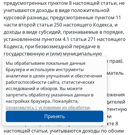
предусмотренных пунктом 8 настоящей статьи, не
учитываются доходы в виде положительной
курсовой разницы, предусмотренные пунктом 11
Мы обрабатываем локальные данные
браузера и используем инструменты
части второй статьи 250 настоящего Кодекса, и
аналитики в целях улучшения и обеспечения
доходы в виде субсидий, признаваемые в порядке,
работоспособности сайта, статистических
установленном пунктом 4.1 статьи 271 настоящего
исследований и обзоров. Вы можете
Кодекса, при безвозмездной передаче в
запретить обработку указанных данных в
государственную и (или) муниципальную
настройках браузера. Пожалуйста,
собственность имущества (имущественных прав).
ознакомьтесь с условиями их обработки
.
Принять
В случае, если индивидуальный предприниматель
применял одновременно общий режим
налогообложения и патентную систему
налогообложения либо систему налогообложения
Erid: 4CQwVszH9pWwojUA9Q3
Реклама
для сельскохозяйственных товаропроизводителей
Получите полный доступ к системе
(единый сельскохозяйственный налог) и патентную
ГАРАНТ бесплатно на 3 дня!
систему налогообложения, при определении
Получить доступ
величин размера доходов, указанных в пункте 8
настоящей статьи, учитываются доходы по обоим