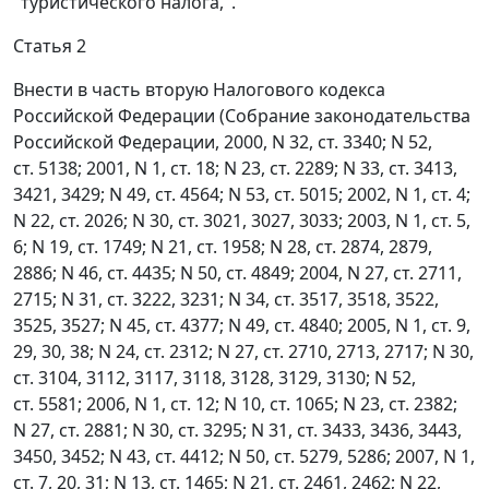
"туристического налога,".
Статья 2
Внести в часть вторую Налогового кодекса
Российской Федерации (Собрание законодательства
Российской Федерации, 2000, N 32, ст. 3340; N 52,
ст. 5138; 2001, N 1, ст. 18; N 23, ст. 2289; N 33, ст. 3413,
3421, 3429; N 49, ст. 4564; N 53, ст. 5015; 2002, N 1, ст. 4;
N 22, ст. 2026; N 30, ст. 3021, 3027, 3033; 2003, N 1, ст. 5,
6; N 19, ст. 1749; N 21, ст. 1958; N 28, ст. 2874, 2879,
2886; N 46, ст. 4435; N 50, ст. 4849; 2004, N 27, ст. 2711,
2715; N 31, ст. 3222, 3231; N 34, ст. 3517, 3518, 3522,
3525, 3527; N 45, ст. 4377; N 49, ст. 4840; 2005, N 1, ст. 9,
29, 30, 38; N 24, ст. 2312; N 27, ст. 2710, 2713, 2717; N 30,
ст. 3104, 3112, 3117, 3118, 3128, 3129, 3130; N 52,
ст. 5581; 2006, N 1, ст. 12; N 10, ст. 1065; N 23, ст. 2382;
N 27, ст. 2881; N 30, ст. 3295; N 31, ст. 3433, 3436, 3443,
3450, 3452; N 43, ст. 4412; N 50, ст. 5279, 5286; 2007, N 1,
ст. 7, 20, 31; N 13, ст. 1465; N 21, ст. 2461, 2462; N 22,