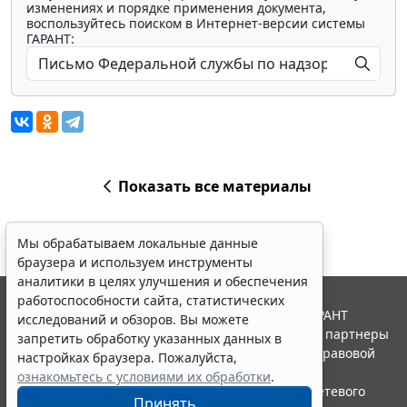
изменениях и порядке применения документа,
воспользуйтесь поиском в Интернет-версии системы
ГАРАНТ:
Показать все материалы
Мы обрабатываем локальные данные
браузера и используем инструменты
аналитики в целях улучшения и обеспечения
работоспособности сайта, статистических
© ООО "НПП "ГАРАНТ-СЕРВИС", 2026. Система ГАРАНТ
исследований и обзоров. Вы можете
выпускается с 1990 года. Компания "Гарант" и ее партнеры
запретить обработку указанных данных в
являются участниками Российской ассоциации правовой
настройках браузера. Пожалуйста,
информации ГАРАНТ.
ознакомьтесь с условиями их обработки
.
Портал ГАРАНТ.РУ зарегистрирован в качестве сетевого
Принять