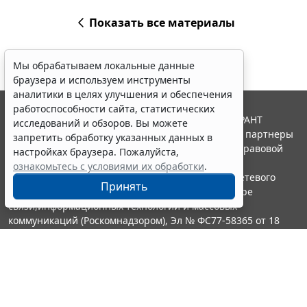
Показать все материалы
Мы обрабатываем локальные данные
браузера и используем инструменты
аналитики в целях улучшения и обеспечения
работоспособности сайта, статистических
© ООО "НПП "ГАРАНТ-СЕРВИС", 2026. Система ГАРАНТ
исследований и обзоров. Вы можете
выпускается с 1990 года. Компания "Гарант" и ее партнеры
запретить обработку указанных данных в
являются участниками Российской ассоциации правовой
настройках браузера. Пожалуйста,
информации ГАРАНТ.
ознакомьтесь с условиями их обработки
.
Портал ГАРАНТ.РУ зарегистрирован в качестве сетевого
Принять
издания Федеральной службой по надзору в сфере
связи,информационных технологий и массовых
коммуникаций (Роскомнадзором), Эл № ФС77-58365 от 18
июня 2014 года.
16+
Контакты
8-800-200-88-88