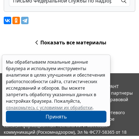
Показать все материалы
Мы обрабатываем локальные данные
браузера и используем инструменты
аналитики в целях улучшения и обеспечения
работоспособности сайта, статистических
© ООО "НПП "ГАРАНТ-СЕРВИС", 2026. Система ГАРАНТ
исследований и обзоров. Вы можете
выпускается с 1990 года. Компания "Гарант" и ее партнеры
запретить обработку указанных данных в
являются участниками Российской ассоциации правовой
настройках браузера. Пожалуйста,
информации ГАРАНТ.
ознакомьтесь с условиями их обработки
.
Портал ГАРАНТ.РУ зарегистрирован в качестве сетевого
Принять
издания Федеральной службой по надзору в сфере
связи,информационных технологий и массовых
коммуникаций (Роскомнадзором), Эл № ФС77-58365 от 18
июня 2014 года.