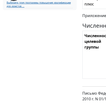
Выберите тему программы повышения квалификации
плюс
для юристов ...
Приложение
Численн
Численнос
целевой
группы
Письмо Феде
2010 г. N 0