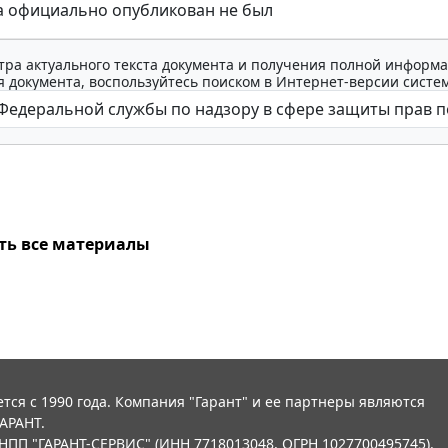
а официально опубликован не был
тра актуального текста документа и получения полной информа
 документа, воспользуйтесь поиском в Интернет-версии систе
ть все материалы
тся с 1990 года. Компания "Гарант" и ее партнеры являются
АРАНТ.
НПП "ГАРАНТ-СЕРВИС" (ИНН 7718013048, ОГРН 1027700495745).