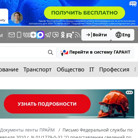
м
Войти
Eng
Перейти в систему ГАРАНТ
ование
Транспорт
Общество
IT
Профессия
П
Документы ленты ПРАЙМ
Письмо Федеральной службы по
враля 2010 г. N 01/1779-0-32 "О представлении сведений по