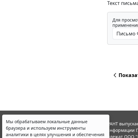
Текст письм
Для просмо
применения
Показа
Мы обрабатываем локальные данные
© ООО "НПП "ГАРАНТ-СЕРВИС", 2026. Система ГАРАНТ выпускае
браузера и используем инструменты
участниками Российской ассоциации правовой информации Г
аналитики в целях улучшения и обеспечения
Все права на материалы сайта ГАРАНТ.РУ принадлежат ООО "