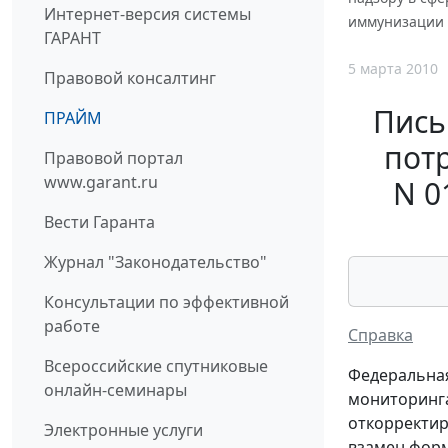
Интернет-версия системы
иммунизации 
ГАРАНТ
5 марта 2010
Правовой консалтинг
Пись
ПРАЙМ
потр
Правовой портал
www.garant.ru
N 0
Вести Гаранта
Журнал "Законодательство"
Консультации по эффективной
работе
Справка
Всероссийские спутниковые
Федеральная
онлайн-семинары
мониторинга
откорректир
Электронные услуги
взамен форм