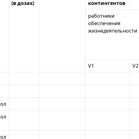
(в дозах)
контингентов
работники
обеспечения
жизнедеятельности
V1
V2
ол
ол
ол