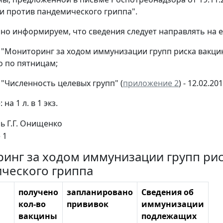
 против пандемического гриппа".
 информируем, что сведения следует направлять на e-ma
е "Мониторинг за ходом иммунизации групп риска вакци
 по пятницам;
 "Численность целевых групп" (
приложение 2
) - 12.02.2
на 1 л. в 1 экз.
ль
Г.Г. Онищенко
 1
инг за ходом иммунизации групп ри
ческого гриппа
получено
запланировано
Сведения об
кол-во
прививок
иммунизации
вакцины
подлежащих