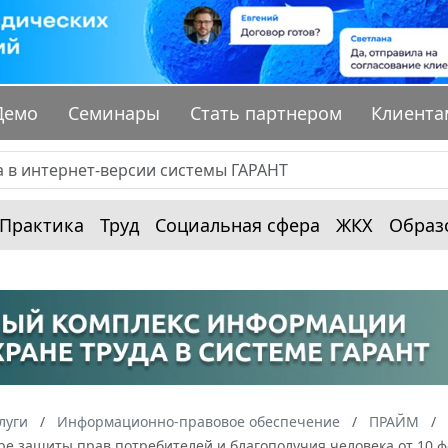
Демо
Семинары
Стать партнером
Клиента
Практика
Труд
Социальная сфера
ЖКХ
Образ
луги
Информационно-правовое обеспечение
ПРАЙМ
ре защиты прав потребителей и благополучия человека от 10 фе