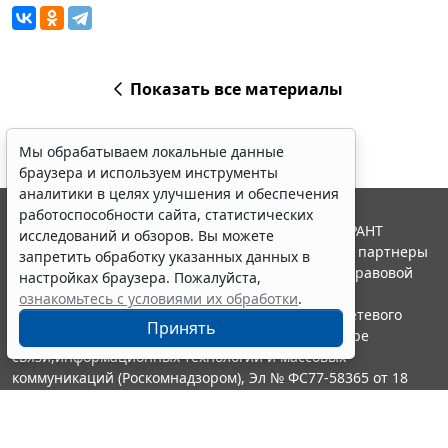
Показать все материалы
Мы обрабатываем локальные данные
браузера и используем инструменты
аналитики в целях улучшения и обеспечения
работоспособности сайта, статистических
© ООО "НПП "ГАРАНТ-СЕРВИС", 2026. Система ГАРАНТ
исследований и обзоров. Вы можете
выпускается с 1990 года. Компания "Гарант" и ее партнеры
запретить обработку указанных данных в
являются участниками Российской ассоциации правовой
настройках браузера. Пожалуйста,
информации ГАРАНТ.
ознакомьтесь с условиями их обработки
.
Портал ГАРАНТ.РУ зарегистрирован в качестве сетевого
Принять
издания Федеральной службой по надзору в сфере
связи,информационных технологий и массовых
коммуникаций (Роскомнадзором), Эл № ФС77-58365 от 18
июня 2014 года.
16+