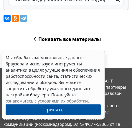
Показать все материалы
Мы обрабатываем локальные данные
браузера и используем инструменты
аналитики в целях улучшения и обеспечения
работоспособности сайта, статистических
© ООО "НПП "ГАРАНТ-СЕРВИС", 2026. Система ГАРАНТ
исследований и обзоров. Вы можете
выпускается с 1990 года. Компания "Гарант" и ее партнеры
запретить обработку указанных данных в
являются участниками Российской ассоциации правовой
настройках браузера. Пожалуйста,
информации ГАРАНТ.
ознакомьтесь с условиями их обработки
.
Портал ГАРАНТ.РУ зарегистрирован в качестве сетевого
Принять
издания Федеральной службой по надзору в сфере
связи,информационных технологий и массовых
коммуникаций (Роскомнадзором), Эл № ФС77-58365 от 18
июня 2014 года.