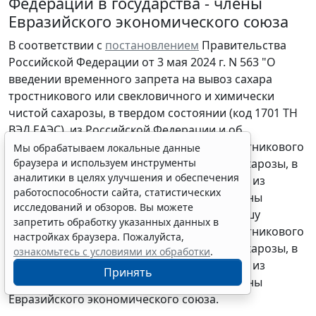
Федерации в государства - члены
Евразийского экономического союза
В соответствии с
постановлением
Правительства
Российской Федерации от 3 мая 2024 г. N 563 "О
введении временного запрета на вывоз сахара
тростникового или свекловичного и химически
чистой сахарозы, в твердом состоянии (код 1701 ТН
ВЭД ЕАЭС), из Российской Федерации и об
утверждении объемов вывоза сахара тростникового
Мы обрабатываем локальные данные
браузера и используем инструменты
или свекловичного и химически чистой сахарозы, в
аналитики в целях улучшения и обеспечения
твердом состоянии (код 1701 ТН ВЭД ЕАЭС), из
работоспособности сайта, статистических
Российской Федерации в государства - члены
исследований и обзоров. Вы можете
Евразийского экономического союза" прошу
запретить обработку указанных данных в
распределить объемы вывоза сахара тростникового
настройках браузера. Пожалуйста,
или свекловичного и химически чистой сахарозы, в
ознакомьтесь с условиями их обработки
.
твердом состоянии (код 1701 ТН ВЭД ЕАЭС), из
Принять
Российской Федерации в государства - члены
Евразийского экономического союза.