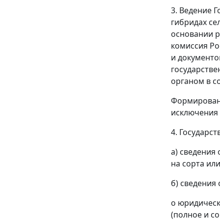
3. Ведение 
гибридах се
основании 
комиссия Ро
и документо
государстве
органом в с
Формировани
исключения 
4. Государс
а) сведения
на сорта ил
б) сведения
о юридическ
(полное и с