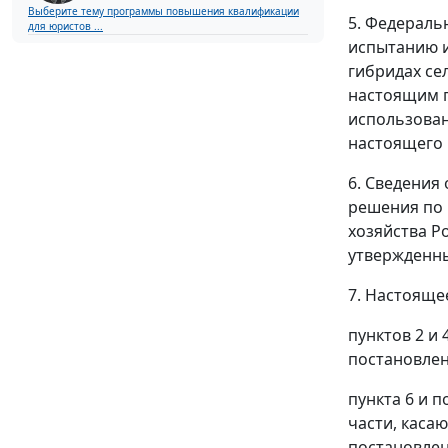
Выберите тему программы повышения квалификации
5. Федераль
для юристов ...
испытанию и
гибридах се
настоящим п
использован
настоящего 
6. Сведения
решения по 
хозяйства Р
утвержденн
7. Настоящее
пунктов 2 и
постановлен
пункта 6 и п
части, каса
постановлени