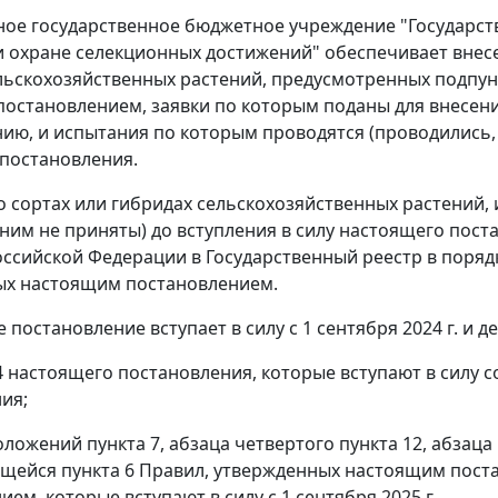
ное государственное бюджетное учреждение "Государст
 охране селекционных достижений" обеспечивает внесе
льскохозяйственных растений, предусмотренных подпункт
остановлением, заявки по которым поданы для внесени
ию, и испытания по которым проводятся (проводились, 
постановления.
 о сортах или гибридах сельскохозяйственных растений,
ним не приняты) до вступления в силу настоящего пост
оссийской Федерации в Государственный реестр в порядк
ых настоящим постановлением.
 постановление вступает в силу с 1 сентября 2024 г. и де
 4 настоящего постановления, которые вступают в силу
ия;
оложений пункта 7, абзаца четвертого пункта 12, абзаца п
ющейся пункта 6 Правил, утвержденных настоящим пос
ем, которые вступают в силу с 1 сентября 2025 г.