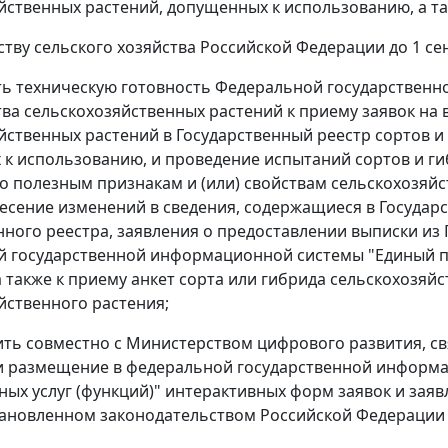
йственных растений, допущенных к использованию, а та
тву сельского хозяйства Российской Федерации до 1 сен
ть техническую готовность Федеральной государствен
ва сельскохозяйственных растений к приему заявок на в
йственных растений в Государственный реестр сортов и
к использованию, и проведение испытаний сортов и ги
о полезным признакам и (или) свойствам сельскохозяйст
несение изменений в сведения, содержащиеся в Государс
нного реестра, заявления о предоставлении выписки из
 государственной информационной системы "Единый по
 а также к приему анкет сорта или гибрида сельскохозяй
йственного растения;
ить совместно с Министерством цифрового развития, с
и размещение в федеральной государственной информа
ых услуг (функций)" интерактивных форм заявок и заявл
становленном законодательством Российской Федерации