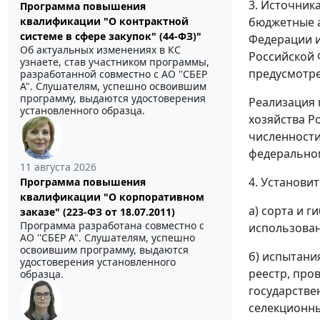
3. Источник
Программа повышения
бюджетные а
квалификации "О контрактной
системе в сфере закупок" (44-ФЗ)"
Федерации и
Об актуальных изменениях в КС
Российской 
узнаете, став участником программы,
предусмотр
разработанной совместно с АО ''СБЕР
А". Слушателям, успешно освоившим
программу, выдаются удостоверения
Реализация 
установленного образца.
хозяйства Р
численности
федеральном
11 августа 2026
4. Установит
Программа повышения
квалификации "О корпоративном
а) сорта и 
заказе" (223-ФЗ от 18.07.2011)
Программа разработана совместно с
использован
АО ''СБЕР А". Слушателям, успешно
освоившим программу, выдаются
б) испытани
удостоверения установленного
реестр, про
образца.
государстве
селекционны