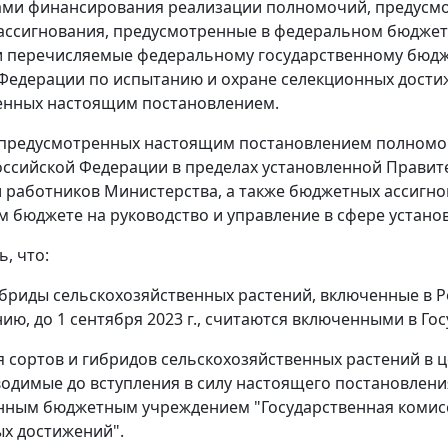
ами финансирования реализации полномочий, предусм
ссигнования, предусмотренные в федеральном бюджете
 перечисляемые федеральному государственному бюдж
Федерации по испытанию и охране селекционных дости
енных настоящим постановлением.
предусмотренных настоящим постановлением полномоч
оссийской Федерации в пределах установленной Прави
 работников Министерства, а также бюджетных ассигно
 бюджете на руководство и управление в сфере устано
ь, что:
гибриды сельскохозяйственных растений, включенные в 
ию, до 1 сентября 2023 г., считаются включенными в Г
я сортов и гибридов сельскохозяйственных растений в ц
водимые до вступления в силу настоящего постановле
нным бюджетным учреждением "Государственная комис
х достижений".