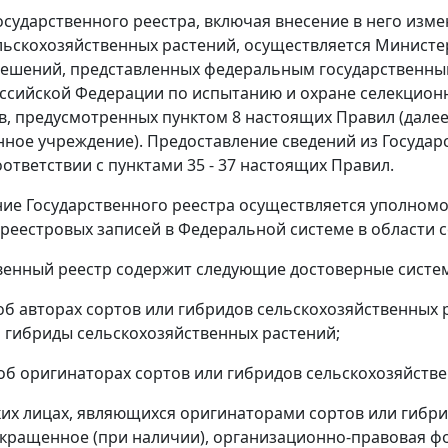
Государственного реестра, включая внесение в него изме
льскохозяйственных растений, осуществляется Министе
решений, представленных федеральным государственны
ссийской Федерации по испытанию и охране селекционн
в, предусмотренных пунктом 8 настоящих Правил (далее
нное учреждение). Предоставление сведений из Госуда
оответствии с пунктами 35 - 37 настоящих Правил.
е Государственного реестра осуществляется уполномо
реестровых записей в Федеральной системе в области 
твенный реестр содержит следующие достоверные систе
 об авторах сортов или гибридов сельскохозяйственных 
и гибриды сельскохозяйственных растений;
 об оригинаторах сортов или гибридов сельскохозяйств
их лицах, являющихся оригинаторами сортов или гибри
окращенное (при наличии), организационно-правовая фо