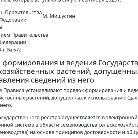
ль Правительства
М. Мишустин
 Федерации
Ы
нием Правительства
 Федерации
4 г. № 572
 формирования и ведения Государств
хозяйственных растений, допущенных
авления сведений из него
е Правила устанавливают порядок формирования и веде
йственных растений, допущенных к использованию (дале
него.
Государственного реестра осуществляется в электронно
ной системе в области семеноводства сельскохозяйств
еноводства) на основе принципов достоверности и общ