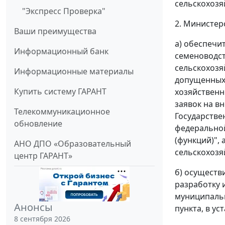
сельскохозя
"Экспресс Проверка"
2. Министерс
Ваши преимущества
а) обеспечи
Информационный банк
семеноводст
сельскохозя
Информационные материалы
допущенных 
Купить систему ГАРАНТ
хозяйственн
заявок на в
Телекоммуникационное
Государстве
обновление
федеральной
(функций)",
АНО ДПО «Образовательный
сельскохозя
центр ГАРАНТ»
б) осуществ
разработку 
муниципальн
Анонсы
пункта, в у
8 сентября 2026