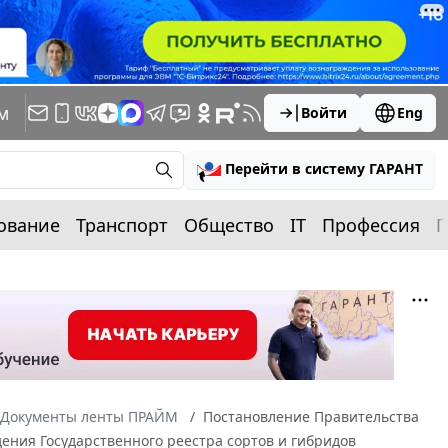
м
Войти
Eng
Перейти в систему ГАРАНТ
ование
Транспорт
Общество
IT
Профессия
П
Документы ленты ПРАЙМ
Постановление Правительства
дения Государственного реестра сортов и гибридов