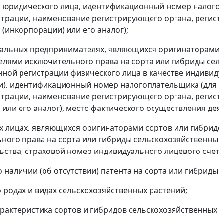
 юридического лица, идентификационный номер налого
страции, наименование регистрирующего органа, регис
 (инкорпорации) или его аналог);
альных предпринимателях, являющихся оригинаторами 
елями исключительного права на сорта или гибриды сел
нной регистрации физического лица в качестве индивид
и), идентификационный номер налогоплательщика (для
страции, наименование регистрирующего органа, регис
 или его аналог), место фактического осуществления де
х лицах, являющихся оригинаторами сортов или гибрид
ного права на сорта или гибриды сельскохозяйственных 
ьства, страховой номер индивидуального лицевого счет
 о наличии (об отсутствии) патента на сорта или гибрид
о родах и видах сельскохозяйственных растений;
характеристика сортов и гибридов сельскохозяйственных