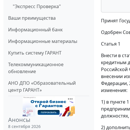
"Экспресс Проверка"
Ваши преимущества
Принят Госу
Информационный банк
Одобрен Сов
Информационные материалы
Статья 1
Купить систему ГАРАНТ
Внести в ст
кредитным д
Телекоммуникационное
Российской 
обновление
внесении из
АНО ДПО «Образовательный
Федерации, 20
центр ГАРАНТ»
изменения:
1) в пункте 
предпринима
должностях,
Анонсы
8 сентября 2026
2) дополнит