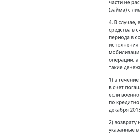
части не ра
(займа) с л
4. В случае
средства в 
периода в с
исполнения 
мобилизации
операции, а
такие денеж
1) в течени
в счет пога
если военно
по кредитно
декабря 201
2) возврату
указанные в