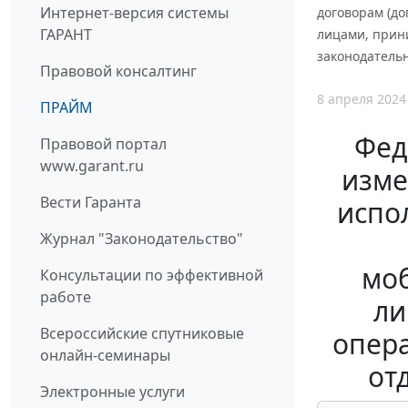
Интернет-версия системы
договорам (д
ГАРАНТ
лицами, прин
законодатель
Правовой консалтинг
8 апреля 2024
ПРАЙМ
Фед
Правовой портал
www.garant.ru
изме
Вести Гаранта
испо
Журнал "Законодательство"
мо
Консультации по эффективной
работе
ли
Всероссийские спутниковые
опера
онлайн-семинары
от
Электронные услуги