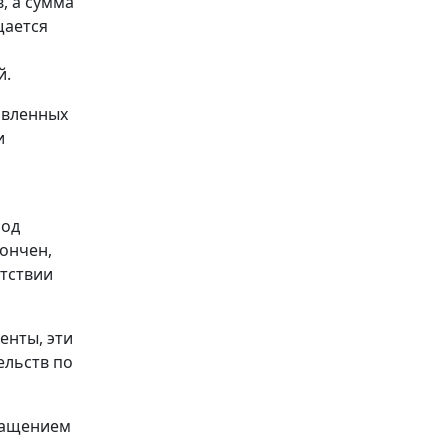
, а сумма
щается
й.
авленных
и
иод
кончен,
тствии
енты, эти
ельств по
кращением