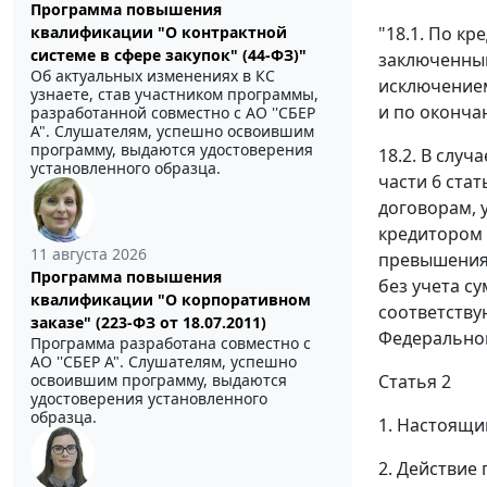
Программа повышения
квалификации "О контрактной
"18.1. По к
системе в сфере закупок" (44-ФЗ)"
заключенным
Об актуальных изменениях в КС
исключением
узнаете, став участником программы,
и по оконча
разработанной совместно с АО ''СБЕР
А". Слушателям, успешно освоившим
программу, выдаются удостоверения
18.2. В слу
установленного образца.
части 6 ста
договорам, 
кредитором 
11 августа 2026
превышения 
Программа повышения
без учета с
квалификации "О корпоративном
соответству
заказе" (223-ФЗ от 18.07.2011)
Федеральног
Программа разработана совместно с
АО ''СБЕР А". Слушателям, успешно
освоившим программу, выдаются
Статья 2
удостоверения установленного
образца.
1. Настоящи
2. Действие