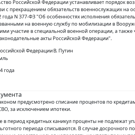
ьство Российской Федерации устанавливает порядок в
язи с прекращением обязательств военнослужащих на осн
2 года N 377-ФЗ "Об особенностях исполнения обязател
званными на военную службу по мобилизации в Вооруж
и участие в специальной военной операции, а также ч
аконодательные акты Российской Федерации".
Российской Федерации
В. Путин
мль
4 года
кумента
коном предусмотрено списание процентов по кредита
СВО, за исключением ипотеки.
 в период кредитных каникул проценты не подлежат уп
ьготного периода списываются. В случае досрочного п