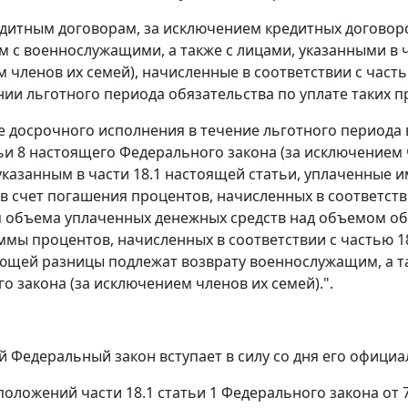
редитным договорам, за исключением кредитных договор
 с военнослужащими, а также с лицами, указанными в ч
 членов их семей), начисленные в соответствии с част
нии льготного периода обязательства по уплате таких 
чае досрочного исполнения в течение льготного период
тьи 8 настоящего Федерального закона (за исключением 
указанным в части 18.1 настоящей статьи, уплаченные 
в счет погашения процентов, начисленных в соответстви
объема уплаченных денежных средств над объемом обя
уммы процентов, начисленных в соответствии с частью 1
ющей разницы подлежат возврату военнослужащим, а так
о закона (за исключением членов их семей).".
й Федеральный закон вступает в силу со дня его офици
 положений части 18.1 статьи 1 Федерального закона от 