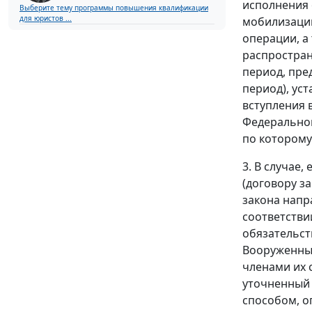
исполнения 
Выберите тему программы повышения квалификации
для юристов ...
мобилизации
операции, а
распростран
период, пре
период), ус
вступления 
Федеральног
по которому
3. В случае
(договору з
закона напр
соответстви
обязательст
Вооруженные
членами их 
уточненный 
способом, о