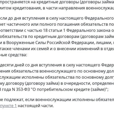
спространяется на кредитные договоры (договоры займ
имитом кредитования, в части направления военнослуж
, если до дня вступления в силу настоящего Федеральн
счет частичного или полного погашения обязательств по
оответствии с частью 18 статьи 1 Федерального закона о
обязательств по кредитным договорам (договорам займ
 в Вооруженные Силы Российской Федерации, лицами,
 также членами их семей и о внесении изменений в отд
ные средства:
е десяти дней со дня вступления в силу настоящего Фе
шения обязательств военнослужащего по основному долг
служащим исполнены обязательства по основному долг
му договору (договору займа) в очередности, определен
3 года N 353-ФЗ "О потребительском кредите (займе)";
 не подлежат, если военнослужащим исполнены обязател
пункте 1
настоящей части.