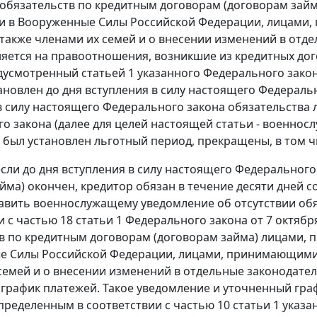
обязательств по кредитным договорам (договорам займ
 в Вооруженные Силы Российской Федерации, лицами,
 также членами их семей и о внесении изменений в от
яется на правоотношения, возникшие из кредитных дог
дусмотренный статьей 1 указанного Федерального закон
тановлен до дня вступления в силу настоящего Федеральн
в силу настоящего Федерального закона обязательства ли
о закона (далее для целей настоящей статьи - военносл
 был установлен льготный период, прекращены, в том чи
, если до дня вступления в силу настоящего Федерально
айма) окончен, кредитор обязан в течение десяти дней 
авить военнослужащему уведомление об отсутствии обя
и с частью 18 статьи 1 Федерального закона от 7 октяб
в по кредитным договорам (договорам займа) лицами, 
 Силы Российской Федерации, лицами, принимающими у
семей и о внесении изменений в отдельные законодател
график платежей. Такое уведомление и уточненный гр
пределенным в соответствии с частью 10 статьи 1 указ