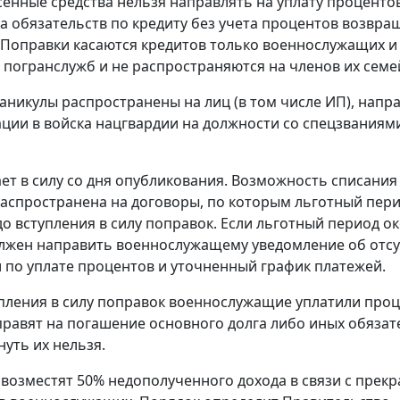
сенные средства нельзя направлять на уплату процентов
а обязательств по кредиту без учета процентов возвра
Поправки касаются кредитов только военнослужащих и
 погранслужб и не распространяются на членов их семе
аникулы распространены на лиц (в том числе ИП), напр
ции в войска нацгвардии на должности со спецзваниям
ает в силу со дня опубликования. Возможность списания
аспространена на договоры, по которым льготный пер
до вступления в силу поправок. Если льготный период о
лжен направить военнослужащему уведомление об отсу
 по уплате процентов и уточненный график платежей.
упления в силу поправок военнослужащие уплатили проц
правят на погашение основного долга либо иных обязат
нуть их нельзя.
возместят 50% недополученного дохода в связи с пре