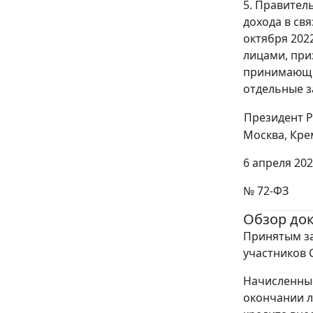
5. Правител
дохода в св
октября 202
лицами, при
принимающим
отдельные з
Президент 
Москва, Кре
6 апреля 202
№ 72-ФЗ
Обзор до
Принятым за
участников 
Начисленные
окончании л