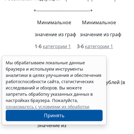
+------------------------------------+
Минимальное Минимальное
значение из граф значение из граф
1-6
категории 1
3-6
категории 1
раздела 4 раздела 4
Мы обрабатываем локальные данные
браузера и используем инструменты
+----------------+
аналитики в целях улучшения и обеспечения
работоспособности сайта, статистических
6. Возможные выплаты по ¦ ¦млн рублей (в
исследований и обзоров. Вы можете
ценах 2022 года)
запретить обработку указанных данных в
настройках браузера. Пожалуйста,
страховым случаям ¦ ¦
ознакомьтесь с условиями их обработки
.
+----------------+
Принять
Значение из