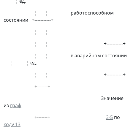
¦ ед.
¦ ¦ работоспособном
состоянии +-----------+
¦ ¦
¦ ¦ +-----------+
¦ ¦ в аварийном состоянии
¦ ¦ ед.
¦ ¦ +-----------+
+-------+
Значение
из
граф
+-------+
3-5
по
коду 13