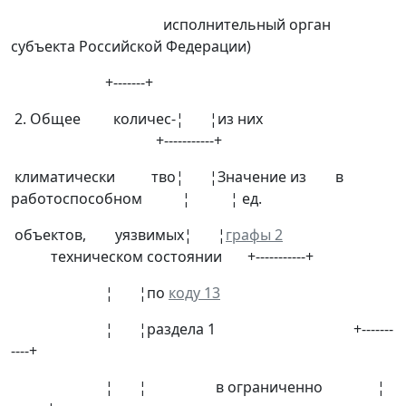
исполнительный орган
субъекта Российской Федерации)
+-------+
2. Общее количес-¦ ¦из них
+-----------+
климатически тво¦ ¦Значение из в
работоспособном ¦ ¦ ед.
объектов, уязвимых¦ ¦
графы 2
техническом состоянии +-----------+
¦ ¦по
коду 13
¦ ¦раздела 1 +-------
----+
¦ ¦ в ограниченно ¦