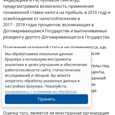
Федерацией и Республикой Сингапур,
предусматривала возможность применения
пониженной ставки налога на прибыль в 2016 году и
освобождение от налогообложения в
2017 - 2018 годах процентов, возникающих в
Договаривающемся Государстве и выплачиваемых
резиденту другого Договаривающегося Государства.
Положения указанной статьи не применяются, как
следует из пункта 6 статьи 11 Соглашения, если
Мы обрабатываем локальные данные
браузера и используем инструменты
основной целью любого лица, связанного с
аналитики в целях улучшения и обеспечения
созданием или передачей долгового обязательства,
работоспособности сайта, статистических
в отношении которого выплачиваются проценты,
исследований и обзоров. Вы можете
было получение льгот в соответствии с указанной
запретить обработку указанных данных в
статьей путем такого создания или передачи.
настройках браузера. Пожалуйста,
Обязательным условием у получателя дохода
ознакомьтесь с условиями их обработки
.
является наличие фактического права на
Принять
причитающиеся ему проценты.
Оценка того, является ли иностранная организация