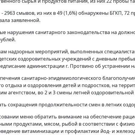
венного сырья и продуктов питания, из них 22 пробы т
- 2963 смывов, из них в 49 (1,6%) обнаружены БГКП, 72 
вала заявленной.
ые нарушения санитарного законодательства на должн
рублей.
ам надзорных мероприятий, выполненных специалиста
етских оздоровительных учреждений с дневным пребыв
едписание администрации г. Протвино об устранении н
спечения санитарно-эпидемиологического благополучия
о отдыха и оздоровления детей и подростков, на терр
им агентством, во 2 и 3 смены летней оздоровительной 
кать сокращения продолжительности смен в летних озд
асовании меню обратить внимание на обеспечение раци
ыми продуктами, мясом, рыбой в соответствии с физио
оведение витаминизации и профилактики йод- и железод