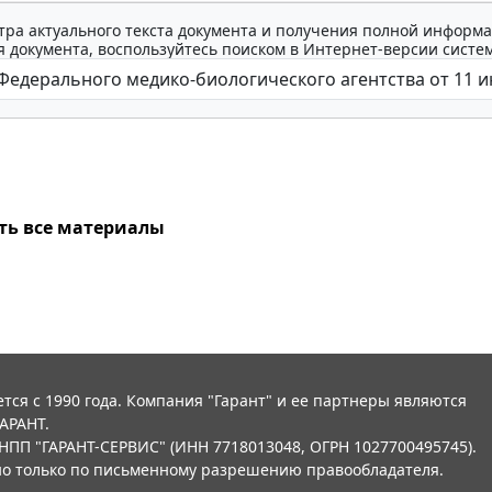
тра актуального текста документа и получения полной информа
 документа, воспользуйтесь поиском в Интернет-версии систе
ть все материалы
тся с 1990 года. Компания "Гарант" и ее партнеры являются
АРАНТ.
НПП "ГАРАНТ-СЕРВИС" (ИНН 7718013048, ОГРН 1027700495745).
о только по письменному разрешению правообладателя.