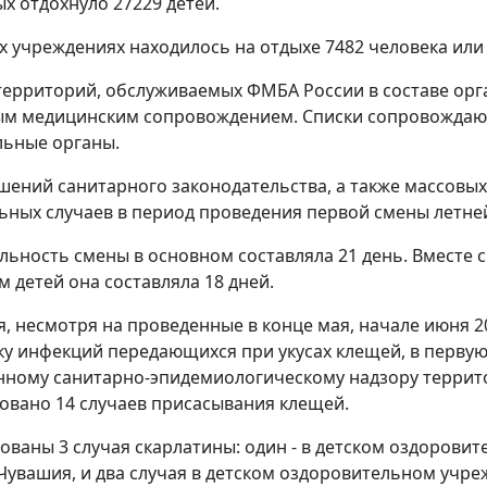
ых отдохнуло 27229 детей.
х учреждениях находилось на отдыхе 7482 человека или
территорий, обслуживаемых ФМБА России в составе орг
ым медицинским сопровождением. Списки сопровождаю
льные органы.
шений санитарного законодательства, а также массовы
ьных случаев в период проведения первой смены летне
ьность смены в основном составляла 21 день. Вместе с
 детей она составляла 18 дней.
я, несмотря на проведенные в конце мая, начале июня 
у инфекций передающихся при укусах клещей, в первую
нному санитарно-эпидемиологическому надзору террито
овано 14 случаев присасывания клещей.
ованы 3 случая скарлатины: один - в детском оздоровит
Чувашия, и два случая в детском оздоровительном учреж