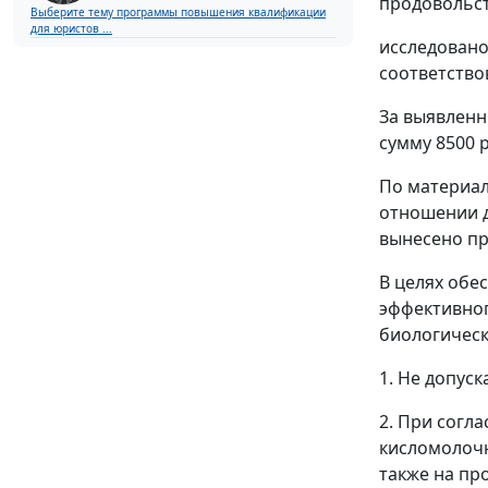
продовольст
Выберите тему программы повышения квалификации
для юристов ...
исследовано 
соответство
За выявленн
сумму 8500 
По материал
отношении д
вынесено пр
В целях обе
эффективног
биологическ
1. Не допус
2. При согл
кисломолочн
также на пр