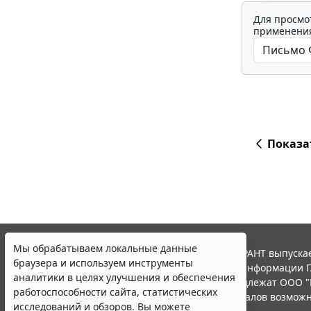
Для просмо
применения
Показа
Мы обрабатываем локальные данные
© ООО "НПП "ГАРАНТ-СЕРВИС", 2026. Система ГАРАНТ выпускае
браузера и используем инструменты
участниками Российской ассоциации правовой информации Г
аналитики в целях улучшения и обеспечения
Все права на материалы сайта ГАРАНТ.РУ принадлежат ООО "
работоспособности сайта, статистических
Полное или частичное воспроизведение материалов возможн
исследований и обзоров. Вы можете