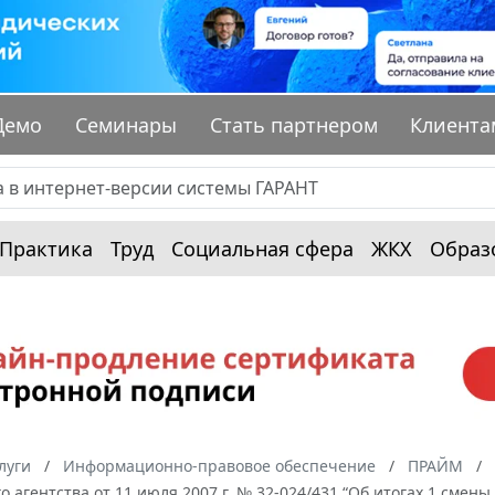
Демо
Семинары
Стать партнером
Клиента
Практика
Труд
Социальная сфера
ЖКХ
Образ
луги
Информационно-правовое обеспечение
ПРАЙМ
о агентства от 11 июля 2007 г. № 32-024/431 “Об итогах 1 смен