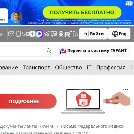
м
Войти
Eng
Перейти в систему ГАРАНТ
ование
Транспорт
Общество
IT
Профессия
П
Документы ленты ПРАЙМ
Письмо Федерального медико-
ы летней оздоровительной кампании 2007 г.”