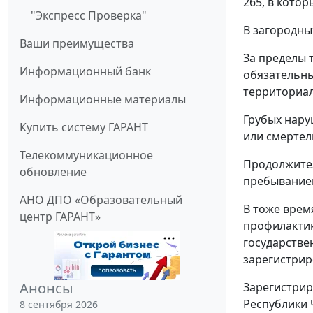
265, в котор
"Экспресс Проверка"
В загородны
Ваши преимущества
За пределы 
Информационный банк
обязательн
территориа
Информационные материалы
Грубых нару
Купить систему ГАРАНТ
или смертел
Телекоммуникационное
Продолжител
обновление
пребыванием
АНО ДПО «Образовательный
В тоже врем
центр ГАРАНТ»
профилактик
государстве
зарегистрир
Анонсы
Зарегистрир
Республики 
8 сентября 2026