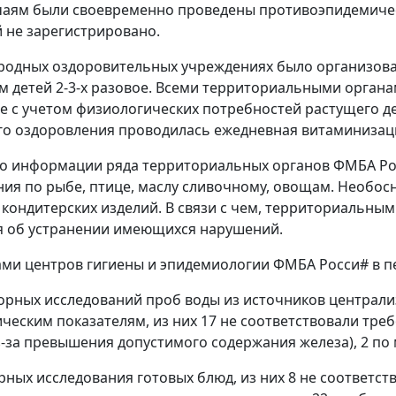
чаям были своевременно проведены противоэпидемичес
 не зарегистрировано.
ородных оздоровительных учреждениях было организова
 детей 2-3-х разовое. Всеми территориальными орган
е с учетом физиологических потребностей растущего де
о оздоровления проводилась ежедневная витаминизаци
по информации ряда территориальных органов ФМБА Ро
ия по рыбе, птице, маслу сливочному, овощам. Необос
 кондитерских изделий. В связи с чем, территориальн
я об устранении имеющихся нарушений.
ми центров гигиены и эпидемиологии ФМБА Росси# в п
орных исследований проб воды из источников централ
ческим показателям, из них 17 не соответствовали тре
-за превышения допустимого содержания железа), 2 по
рных исследования готовых блюд, из них 8 не соответс