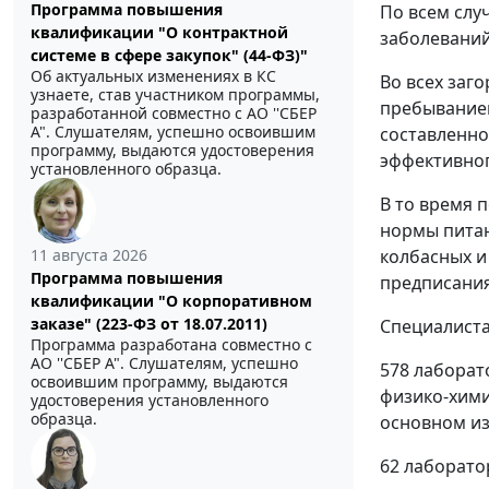
Программа повышения
По всем слу
квалификации "О контрактной
заболеваний
системе в сфере закупок" (44-ФЗ)"
Об актуальных изменениях в КС
Во всех заг
узнаете, став участником программы,
пребыванием
разработанной совместно с АО ''СБЕР
А". Слушателям, успешно освоившим
составленно
программу, выдаются удостоверения
эффективног
установленного образца.
В то время 
нормы питан
11 августа 2026
колбасных и
Программа повышения
предписани
квалификации "О корпоративном
заказе" (223-ФЗ от 18.07.2011)
Специалиста
Программа разработана совместно с
АО ''СБЕР А". Слушателям, успешно
578 лаборат
освоившим программу, выдаются
физико-хими
удостоверения установленного
образца.
основном из
62 лаборато