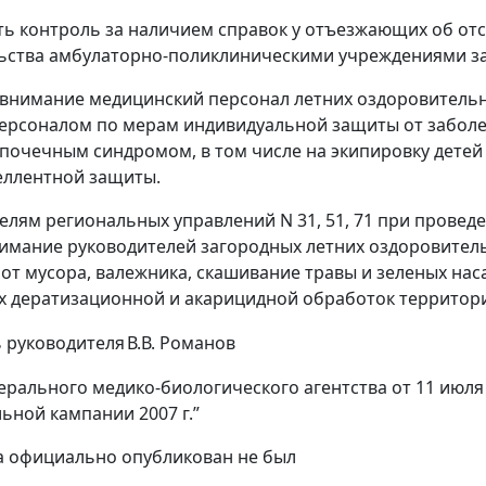
ть контроль за наличием справок у отъезжающих об от
ьства амбулаторно-поликлиническими учреждениями за 
 внимание медицинский персонал летних оздоровитель
персоналом по мерам индивидуальной защиты от забол
 почечным синдромом, в том числе на экипировку детей 
еллентной защиты.
телям региональных управлений N 31, 51, 71 при прове
имание руководителей загородных летних оздоровител
от мусора, валежника, скашивание травы и зеленых на
 дератизационной и акарицидной обработок территори
 руководителя
В.В. Романов
рального медико-биологического агентства от 11 июля 2
ьной кампании 2007 г.”
а официально опубликован не был