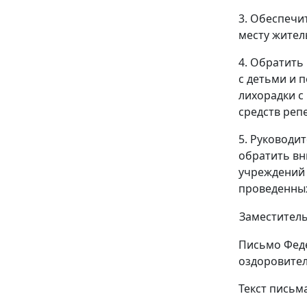
3. Обеспечи
месту жител
4. Обратить
с детьми и 
лихорадки с
средств реп
5. Руководи
обратить вн
учреждений 
проведенных
Заместитель
Письмо Феде
оздоровител
Текст письм