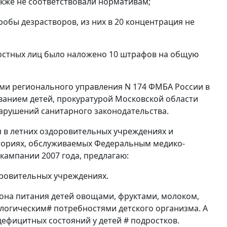
акже не соответствовали нормативам;
пробы дезрастворов, из них в 20 концентрация не
остных лиц было наложено 10 штрафов на общую
ми регионального управления N 174 ФМБА России в
анием детей, прокуратурой Московской области
арушений санитарного законодательства.
 в летних оздоровительных учреждениях и
иториях, обслуживаемых Федеральным медико-
кампании 2007 года, предлагаю:
оровительных учреждениях.
она питания детей овощами, фруктами, молоком,
логическим# потребностями детского организма. А
ефицитных состояний у детей # подростков.