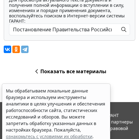
получения полной информации о вступлении в силу,
изменениях и порядке применения документа,
воспользуйтесь поиском в Интернет-версии системы
ГАРАНТ:
Показать все материалы
Мы обрабатываем локальные данные
браузера и используем инструменты
аналитики в целях улучшения и обеспечения
работоспособности сайта, статистических
© ООО "НПП "ГАРАНТ-СЕРВИС", 2026. Система ГАРАНТ
исследований и обзоров. Вы можете
выпускается с 1990 года. Компания "Гарант" и ее партнеры
запретить обработку указанных данных в
являются участниками Российской ассоциации правовой
настройках браузера. Пожалуйста,
информации ГАРАНТ.
ознакомьтесь с условиями их обработки
.