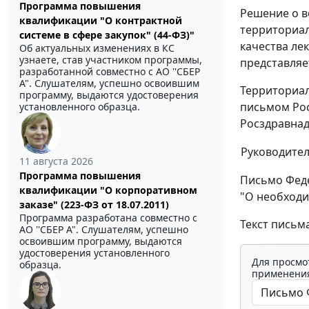
Программа повышения
Решение о в
квалификации "О контрактной
территориал
системе в сфере закупок" (44-ФЗ)"
качества ле
Об актуальных изменениях в КС
узнаете, став участником программы,
представляе
разработанной совместно с АО ''СБЕР
А". Слушателям, успешно освоившим
Территориал
программу, выдаются удостоверения
письмом Рос
установленного образца.
Росздравнад
Руководите
11 августа 2026
Программа повышения
Письмо Феде
квалификации "О корпоративном
"О необходи
заказе" (223-ФЗ от 18.07.2011)
Программа разработана совместно с
Текст письм
АО ''СБЕР А". Слушателям, успешно
освоившим программу, выдаются
удостоверения установленного
Для просмо
образца.
применения