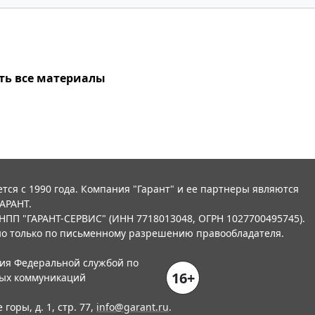
ть все материалы
тся с 1990 года. Компания "Гарант" и ее партнеры являются
АРАНТ.
НПП "ГАРАНТ-СЕРВИС" (ИНН 7718013048, ОГРН 1027700495745).
о только по письменному разрешению правообладателя.
ния Федеральной службой по
16+
вых коммуникаций
горы, д. 1, стр. 77,
info@garant.ru
.