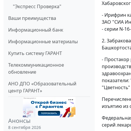
Хабаровског
"Экспресс Проверка"
- Ирифрин к
Ваши преимущества
ЗАО "СИА Ин
- серии N-16
Информационный банк
2. Забраков
Информационные материалы
Башкортоста
Купить систему ГАРАНТ
- Простакор
Телекоммуникационное
производст
обновление
здравоохран
показатели:
АНО ДПО «Образовательный
"Цветность" 
центр ГАРАНТ»
Перечисленн
изъятию из 
Федеральная
Анонсы
серий лекар
8 сентября 2026