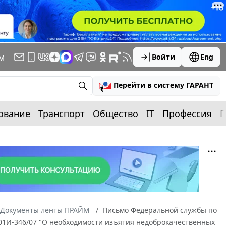
м
Войти
Eng
Перейти в систему ГАРАНТ
ование
Транспорт
Общество
IT
Профессия
П
Документы ленты ПРАЙМ
Письмо Федеральной службы по
N 01И-346/07 "О необходимости изъятия недоброкачественных