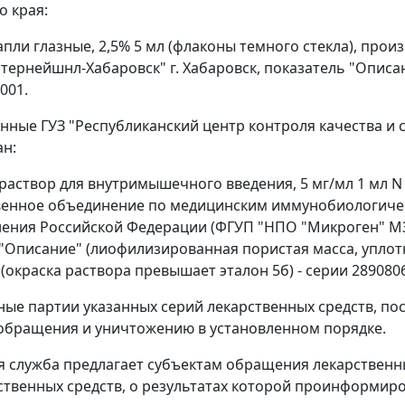
о края:
апли глазные, 2,5% 5 мл (флаконы темного стекла), прои
тернейшнл-Хабаровск" г. Хабаровск, показатель "Описа
-001.
анные ГУЗ "Республиканский центр контроля качества и
н:
 раствор для внутримышечного введения, 5 мг/мл 1 мл N
венное объединение по медицинским иммунобиологиче
ения Российской Федерации (ФГУП "НПО "Микроген" МЗ 
 "Описание" (лиофилизированная пористая масса, уплотн
(окраска раствора превышает эталон 5б) - серии 2890806
ые партии указанных серий лекарственных средств, п
обращения и уничтожению в установленном порядке.
 служба предлагает субъектам обращения лекарственны
ственных средств, о результатах которой проинформир