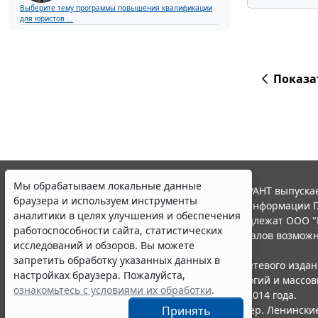
Выберите тему программы повышения квалификации
для юристов ...
Показа
Мы обрабатываем локальные данные
© ООО "НПП "ГАРАНТ-СЕРВИС", 2026. Система ГАРАНТ выпускае
браузера и используем инструменты
участниками Российской ассоциации правовой информации Г
аналитики в целях улучшения и обеспечения
Все права на материалы сайта ГАРАНТ.РУ принадлежат ООО "
работоспособности сайта, статистических
Полное или частичное воспроизведение материалов возможн
исследований и обзоров. Вы можете
Правила использования портала.
запретить обработку указанных данных в
Портал ГАРАНТ.РУ зарегистрирован в качестве сетевого изда
настройках браузера. Пожалуйста,
надзору в сфере связи,информационных технологий и массо
ознакомьтесь с условиями их обработки
.
(Роскомнадзором), Эл № ФС77-58365 от 18 июня 2014 года.
ООО "НПП "ГАРАНТ-СЕРВИС", 119234, г. Москва, тер. Ленинские 
Принять