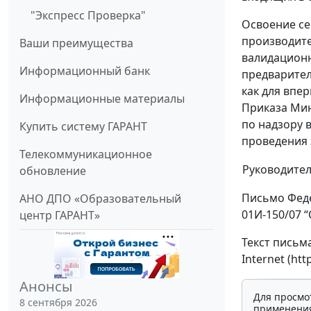
"Экспресс Проверка"
Освоение се
производите
Ваши преимущества
валидационн
Информационный банк
предварител
как для впе
Информационные материалы
Приказа Мин
по надзору 
Купить систему ГАРАНТ
проведения 
Телекоммуникационное
Руководите
обновление
Письмо Феде
АНО ДПО «Образовательный
01И-150/07 
центр ГАРАНТ»
Текст письм
Internet (ht
Анонсы
Для просмо
8 сентября 2026
применения