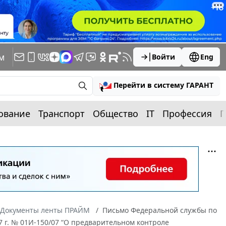
м
Войти
Eng
Перейти в систему ГАРАНТ
ование
Транспорт
Общество
IT
Профессия
П
Документы ленты ПРАЙМ
Письмо Федеральной службы по
7 г. № 01И-150/07 “О предварительном контроле