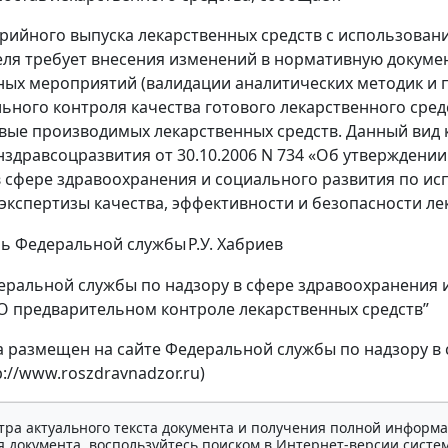
рийного выпуска лекарственных средств с использован
ля требует внесения изменений в нормативную докуме
ых мероприятий (валидации аналитических методик и пр
ьного контроля качества готового лекарственного средс
рвые производимых лекарственных средств. Данный вид 
здравсоцразвития от 30.10.2006 N 734 «Об утвержден
в сфере здравоохранения и социального развития по и
экспертизы качества, эффективности и безопасности ле
ль Федеральной службы
Р.У. Хабриев
ральной службы по надзору в сфере здравоохранения и 
“О предварительном контроле лекарственных средств”
а размещен на сайте Федеральной службы по надзору в 
tp://www.roszdravnadzor.ru)
тра актуального текста документа и получения полной информа
 документа, воспользуйтесь поиском в Интернет-версии систе