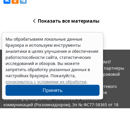
Показать все материалы
Мы обрабатываем локальные данные
браузера и используем инструменты
аналитики в целях улучшения и обеспечения
работоспособности сайта, статистических
© ООО "НПП "ГАРАНТ-СЕРВИС", 2026. Система ГАРАНТ
исследований и обзоров. Вы можете
выпускается с 1990 года. Компания "Гарант" и ее партнеры
запретить обработку указанных данных в
являются участниками Российской ассоциации правовой
настройках браузера. Пожалуйста,
информации ГАРАНТ.
ознакомьтесь с условиями их обработки
.
Портал ГАРАНТ.РУ зарегистрирован в качестве сетевого
Принять
издания Федеральной службой по надзору в сфере
связи,информационных технологий и массовых
коммуникаций (Роскомнадзором), Эл № ФС77-58365 от 18
июня 2014 года.
16+