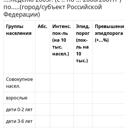
по.....(город/субъект Российской
Федерации)
Группы
Абс.
Интенс.
Эпид.
Превышение
населения
пок-ль
порог
эпидпорога
(на 10
(пок-
(+...%)
тыс.
ль на
насел.)
10
тыс.)
Совокупное
насел.
взрослые
дети 0-2 лет
дети 3-6 лет