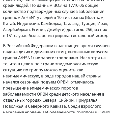
среди людей. По данным ВОЗ на 17.10.06 общее
количество подтвержденных случаев заболевания
гриппом A/H5N1 у людей в 10-ти странах (Вьетнам,
Китай, Индонезия, Камбоджа, Таиланд, Турция, Ирак,
Азербайджан, Египет, Джибути) достигло 256, из них
в 151 случае был зарегистрирован летальный исход.
В Российской Федерации в настоящее время случаев
падежа диких и домашних птиц, вызванных вирусом
гриппа A/H5N1/ не зарегистрировано. Несмотря на
то, что в целом по стране эпидемиологическую
ситуацию по гриппу можно оценить как
неэпидемическую, в ряде городов нашей страны
начался сезонный подъем ОРВИ: отмечалось
превышение эпидемических порогов
заболеваемости ОРВИ среди детского населения в
отдельных городах Севера, Сибири, Приуралья,
Поволжья и Северного Кавказа. Среди взрослого
населения уровень заболеваемости гриппом и ОРВИ