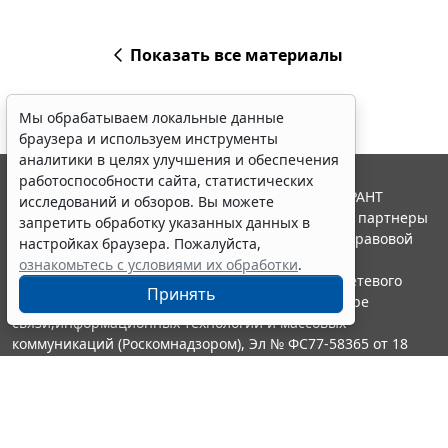
Показать все материалы
Мы обрабатываем локальные данные
браузера и используем инструменты
аналитики в целях улучшения и обеспечения
работоспособности сайта, статистических
© ООО "НПП "ГАРАНТ-СЕРВИС", 2026. Система ГАРАНТ
исследований и обзоров. Вы можете
выпускается с 1990 года. Компания "Гарант" и ее партнеры
запретить обработку указанных данных в
являются участниками Российской ассоциации правовой
настройках браузера. Пожалуйста,
информации ГАРАНТ.
ознакомьтесь с условиями их обработки
.
Портал ГАРАНТ.РУ зарегистрирован в качестве сетевого
Принять
издания Федеральной службой по надзору в сфере
связи,информационных технологий и массовых
коммуникаций (Роскомнадзором), Эл № ФС77-58365 от 18
июня 2014 года.
16+
Контакты
8-800-200-88-88