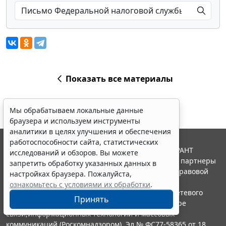
Показать все материалы
Мы обрабатываем локальные данные
браузера и используем инструменты
аналитики в целях улучшения и обеспечения
работоспособности сайта, статистических
© ООО "НПП "ГАРАНТ-СЕРВИС", 2026. Система ГАРАНТ
исследований и обзоров. Вы можете
выпускается с 1990 года. Компания "Гарант" и ее партнеры
запретить обработку указанных данных в
являются участниками Российской ассоциации правовой
настройках браузера. Пожалуйста,
информации ГАРАНТ.
ознакомьтесь с условиями их обработки
.
Портал ГАРАНТ.РУ зарегистрирован в качестве сетевого
Принять
издания Федеральной службой по надзору в сфере
связи,информационных технологий и массовых
коммуникаций (Роскомнадзором), Эл № ФС77-58365 от 18