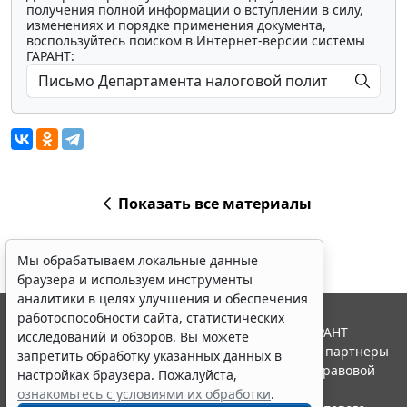
получения полной информации о вступлении в силу,
изменениях и порядке применения документа,
воспользуйтесь поиском в Интернет-версии системы
ГАРАНТ:
Показать все материалы
Мы обрабатываем локальные данные
браузера и используем инструменты
аналитики в целях улучшения и обеспечения
работоспособности сайта, статистических
© ООО "НПП "ГАРАНТ-СЕРВИС", 2026. Система ГАРАНТ
исследований и обзоров. Вы можете
выпускается с 1990 года. Компания "Гарант" и ее партнеры
запретить обработку указанных данных в
являются участниками Российской ассоциации правовой
настройках браузера. Пожалуйста,
информации ГАРАНТ.
ознакомьтесь с условиями их обработки
.