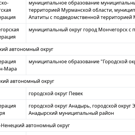
ско-
муниципальное образование муниципальный
тская
территорией Мурманской области, муницип
ерация
Апатиты с подведомственной территорией 
горская
муниципальный округ город Мончегорск с 
ерация
кий автономный округ
ерация
муниципальное образование "Городской ок
н-Мара
ский автономный округ
городской округ Певек
ерация
городской округ Анадырь, городской округ 
ря
Анадырский муниципальный район
-Ненецкий автономный округ