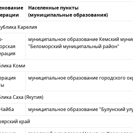
енование
Населенные пункты
мерации
(муниципальные образования)
блика Карелия
о-
муниципальное образование Кемский муни
орская
"Беломорский муниципальный район"
ерация
блика Коми
ерация
муниципальное образование городского окр
ты
лика Саха (Якутия)
-Найба
муниципальное образование "Булунский улус
оярский край