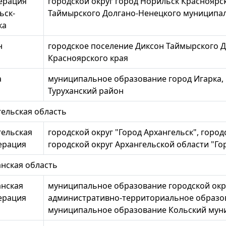
ерация
городской округ город Норильск Красноярск
ьск-
Таймырского Долгано-Ненецкого муниципал
ка
н
городское поселение Диксон Таймырского 
Красноярского края
а
муниципальное образование город Игарка,
Туруханский район
гельская область
гельская
городской округ "Город Архангельск", город
ерация
городской округ Архангельской области "Го
нская область
нская
муниципальное образование городской окру
ерация
административно-территориальное образов
муниципальное образование Кольский мун