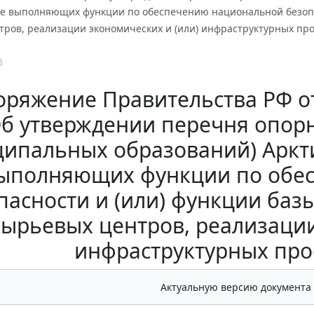
сле выполняющих функции по обеспечению национальной безопа
ров, реализации экономических и (или) инфраструктурных про
3
оряжение Правительства РФ от 
б утверждении перечня опор
ципальных образований) Аркти
ыполняющих функции по обе
пасности и (или) функции баз
сырьевых центров, реализации
инфраструктурных про
Актуальную версию документа