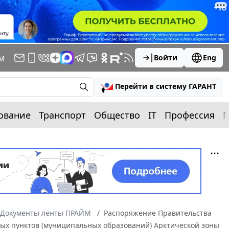
м
Войти
Eng
Перейти в систему ГАРАНТ
ование
Транспорт
Общество
IT
Профессия
П
Документы ленты ПРАЙМ
Распоряжение Правительства
ных пунктов (муниципальных образований) Арктической зоны