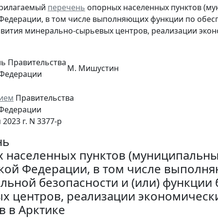
прилагаемый
перечень
опорных населенных пунктов (му
Федерации, в том числе выполняющих функции по обес
звития минерально-сырьевых центров, реализации экон
ль Правительства
М. Мишустин
 Федерации
ием
Правительства
 Федерации
 2023 г. N 3377-р
нь
 населенных пунктов (муниципальны
кой Федерации, в том числе выполн
льной безопасности и (или) функции 
х центров, реализации экономически
в в Арктике