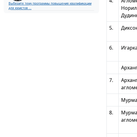
4.
Аглом
Выберите тему программы повышения квалификации
Норил
для юристов ...
Дудин
5.
Диксо
6.
Игарк
Архан
7.
Архан
аглом
Мурма
8.
Мурма
аглом