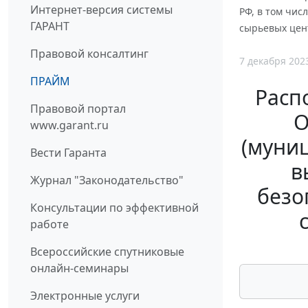
Интернет-версия системы
РФ, в том чи
ГАРАНТ
сырьевых цент
Правовой консалтинг
7 декабря 202
ПРАЙМ
Расп
Правовой портал
О
www.garant.ru
(муни
Вести Гаранта
в
Журнал "Законодательство"
безо
Консультации по эффективной
работе
Всероссийские спутниковые
онлайн-семинары
Электронные услуги