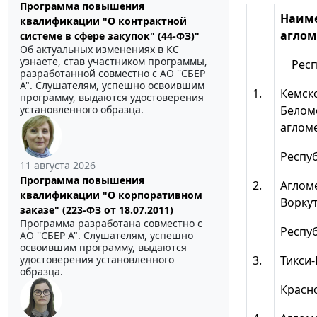
Программа повышения
Наим
квалификации "О контрактной
агло
системе в сфере закупок" (44-ФЗ)"
Об актуальных изменениях в КС
узнаете, став участником программы,
Респу
разработанной совместно с АО ''СБЕР
А". Слушателям, успешно освоившим
1.
Кемск
программу, выдаются удостоверения
Белом
установленного образца.
аглом
Респу
11 августа 2026
Программа повышения
2.
Аглом
квалификации "О корпоративном
Ворку
заказе" (223-ФЗ от 18.07.2011)
Программа разработана совместно с
Респуб
АО ''СБЕР А". Слушателям, успешно
освоившим программу, выдаются
3.
Тикси
удостоверения установленного
образца.
Красн