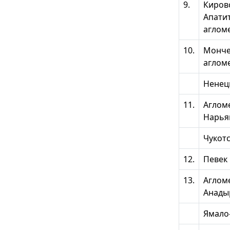
9.
Киров
Апати
аглом
10.
Монче
аглом
Ненец
11.
Аглом
Нарья
Чукот
12.
Певек
13.
Аглом
Анады
Ямало