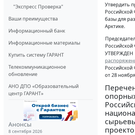
Утвердить 
"Экспресс Проверка"
Российской 
Ваши преимущества
базы для ра
Арктике.
Информационный банк
Председате
Информационные материалы
Российской
УТВЕРЖДЕН
Купить систему ГАРАНТ
распоряжен
Телекоммуникационное
Российской
обновление
от 28 ноября
Перече
АНО ДПО «Образовательный
центр ГАРАНТ»
опорных
Российс
национа
сырьевы
Анонсы
проекто
8 сентября 2026