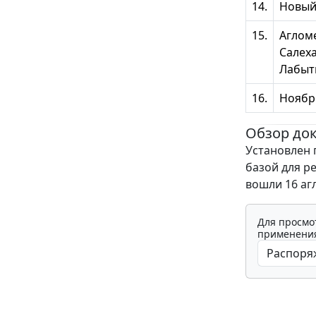
14.
Новый
15.
Аглом
Салеха
Лабыт
16.
Ноябр
Обзор до
Установлен 
базой для р
вошли 16 аг
Для просмо
применения