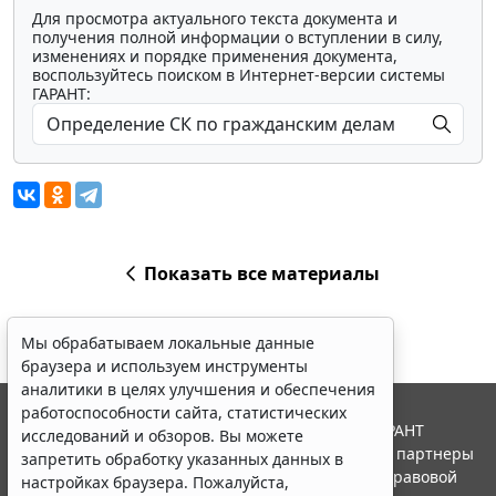
Для просмотра актуального текста документа и
получения полной информации о вступлении в силу,
изменениях и порядке применения документа,
воспользуйтесь поиском в Интернет-версии системы
ГАРАНТ:
Показать все материалы
Мы обрабатываем локальные данные
браузера и используем инструменты
аналитики в целях улучшения и обеспечения
работоспособности сайта, статистических
© ООО "НПП "ГАРАНТ-СЕРВИС", 2026. Система ГАРАНТ
исследований и обзоров. Вы можете
выпускается с 1990 года. Компания "Гарант" и ее партнеры
запретить обработку указанных данных в
являются участниками Российской ассоциации правовой
настройках браузера. Пожалуйста,