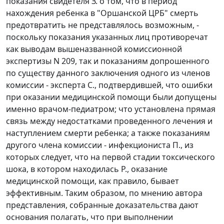
показания свидетеля З. о том, что в период
нахождения ребенка в "Оршанской ЦРБ" смерть
предотвратить не представлялось возможным, -
поскольку показания указанных лиц противоречат
как выводам вышеназванной комиссионной
экспертизы N 209, так и показаниям допрошенного
по существу данного заключения одного из членов
комиссии - эксперта С., подтвердившей, что ошибки
при оказании медицинской помощи были допущены
именно врачом-педиатром; что установлена прямая
связь между недостатками проведенного лечения и
наступлением смерти ребенка; а также показаниям
другого члена комиссии - инфекциониста П., из
которых следует, что на первой стадии токсического
шока, в котором находилась Р., оказание
медицинской помощи, как правило, бывает
эффективным. Таким образом, по мнению автора
представления, собранные доказательства дают
основания полагать, что при выполнении