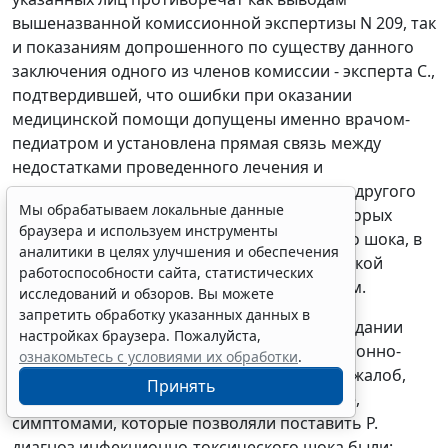
вышеназванной комиссионной экспертизы N 209, так
и показаниям допрошенного по существу данного
заключения одного из членов комиссии - эксперта С.,
подтвердившей, что ошибки при оказании
медицинской помощи допущены именно врачом-
педиатром и установлена прямая связь между
недостатками проведенного лечения и
наступлением смерти, а также показаниям другого
Мы обрабатываем локальные данные
члена комиссии - инфекциониста П., из которых
браузера и используем инструменты
следует, что на первой стадии токсического шока, в
аналитики в целях улучшения и обеспечения
котором находилась Р., оказание медицинской
работоспособности сайта, статистических
помощи, как правило, бывает эффективным.
исследований и обзоров. Вы можете
запретить обработку указанных данных в
Кроме того, допрошенный в судебном заседании
настройках браузера. Пожалуйста,
эксперт Ш. пояснил, что признаки инфекционно-
ознакомьтесь с условиями их обработки
.
токсического шока ставятся на основании жалоб,
Принять
анализов и обследований. В данном случае,
симптомами, которые позволяли поставить Р.
диагноз инфекционно-токсического шока были: