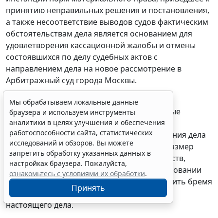
принятию неправильных решения и постановления,
а также несоответствие выводов судов фактическим
обстоятельствам дела является основанием для
удовлетворения кассационной жалобы и отмены
состоявшихся по делу судебных актов с
направлением дела на новое рассмотрение в
Арбитражный суд города Москвы.
При новом рассмотрении дела суду первой
Мы обрабатываем локальные данные
инстанции необходимо устранить указанные
браузера и используем инструменты
аналитики в целях улучшения и обеспечения
недостатки, установить и исследовать все
работоспособности сайта, статистических
существенные для правильного рассмотрения дела
исследований и обзоров. Вы можете
обстоятельства, в том числе определить размер
запретить обработку указанных данных в
компенсации исходя из оценки доказательств,
настройках браузера. Пожалуйста,
представленных в материалы дела и на основании
ознакомьтесь с условиями их обработки
.
результата рассмотрения спора распределить бремя
Принять
судебных расходов, понесенных в рамках
настоящего дела.