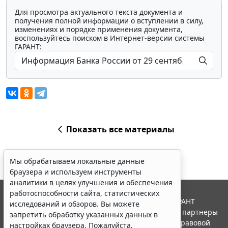
Для просмотра актуального текста документа и
получения полной информации о вступлении в силу,
изменениях и порядке применения документа,
воспользуйтесь поиском в Интернет-версии системы
ГАРАНТ:
Показать все материалы
Мы обрабатываем локальные данные
браузера и используем инструменты
аналитики в целях улучшения и обеспечения
работоспособности сайта, статистических
© ООО "НПП "ГАРАНТ-СЕРВИС", 2026. Система ГАРАНТ
исследований и обзоров. Вы можете
выпускается с 1990 года. Компания "Гарант" и ее партнеры
запретить обработку указанных данных в
являются участниками Российской ассоциации правовой
настройках браузера. Пожалуйста,