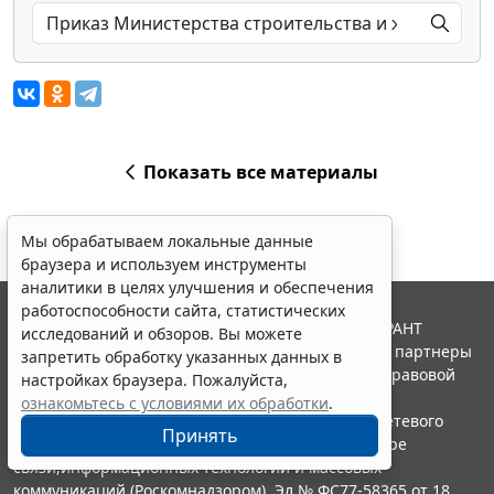
Показать все материалы
Мы обрабатываем локальные данные
браузера и используем инструменты
аналитики в целях улучшения и обеспечения
работоспособности сайта, статистических
© ООО "НПП "ГАРАНТ-СЕРВИС", 2026. Система ГАРАНТ
исследований и обзоров. Вы можете
выпускается с 1990 года. Компания "Гарант" и ее партнеры
запретить обработку указанных данных в
являются участниками Российской ассоциации правовой
настройках браузера. Пожалуйста,
информации ГАРАНТ.
ознакомьтесь с условиями их обработки
.
Портал ГАРАНТ.РУ зарегистрирован в качестве сетевого
Принять
издания Федеральной службой по надзору в сфере
связи,информационных технологий и массовых
коммуникаций (Роскомнадзором), Эл № ФС77-58365 от 18