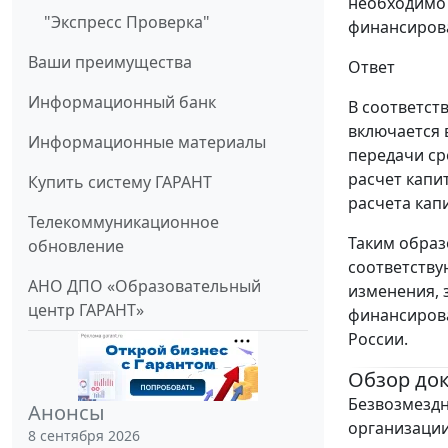
необходимо 
"Экспресс Проверка"
финансирова
Ваши преимущества
Ответ
Информационный банк
В соответств
включается 
Информационные материалы
передачи ср
расчет капи
Купить систему ГАРАНТ
расчета капи
Телекоммуникационное
Таким образ
обновление
соответству
АНО ДПО «Образовательный
изменения, 
центр ГАРАНТ»
финансирова
России.
Обзор до
Безвозмездн
Анонсы
организации
8 сентября 2026