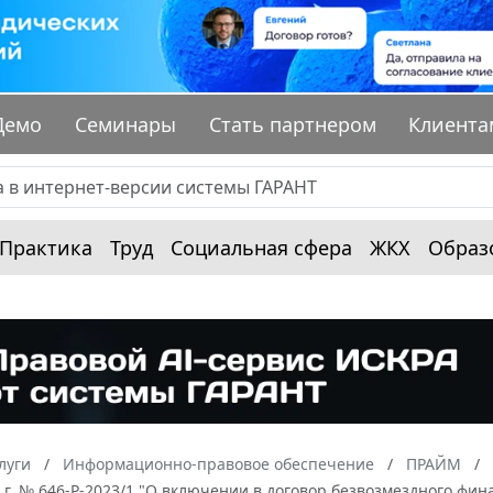
Демо
Семинары
Стать партнером
Клиента
Практика
Труд
Социальная сфера
ЖКХ
Образ
луги
Информационно-правовое обеспечение
ПРАЙМ
 г. № 646-Р-2023/1 "О включении в договор безвозмездного фин