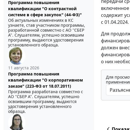
передачи ср
Программа повышения
включенное 
квалификации "О контрактной
системе в сфере закупок" (44-ФЗ)"
содержит ус
Об актуальных изменениях в КС
с 01.04.2024.
узнаете, став участником программы,
разработанной совместно с АО ''СБЕР
Для продолж
А". Слушателям, успешно освоившим
программу, выдаются удостоверения
финансирова
установленного образца.
должен внес
финансирова
о них необх
11 августа 2026
Программа повышения
Для просмо
квалификации "О корпоративном
применения
заказе" (223-ФЗ от 18.07.2011)
Программа разработана совместно с
АО ''СБЕР А". Слушателям, успешно
освоившим программу, выдаются
удостоверения установленного
образца.
Показа