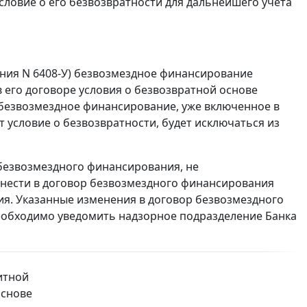
ловие о его безвозвратности для дальнейшего учета
азания N 6408-У) безвозмездное финансирование
 его договоре условия о безвозвратной основе
П безвозмездное финансирование, уже включенное в
т условие о безвозвратности, будет исключаться из
 безвозмездного финансирования, не
внести в договор безвозмездного финансирования
я. Указанные изменения в договор безвозмездного
необходимо уведомить надзорное подразделение Банка
итной
основе