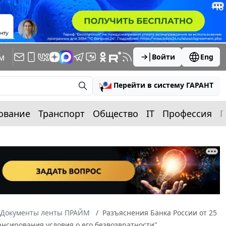
м
Войти
Eng
Перейти в систему ГАРАНТ
ование
Транспорт
Общество
IT
Профессия
П
Документы ленты ПРАЙМ
Разъяснения Банка России от 25
ансирования условия о его безвозвратности"