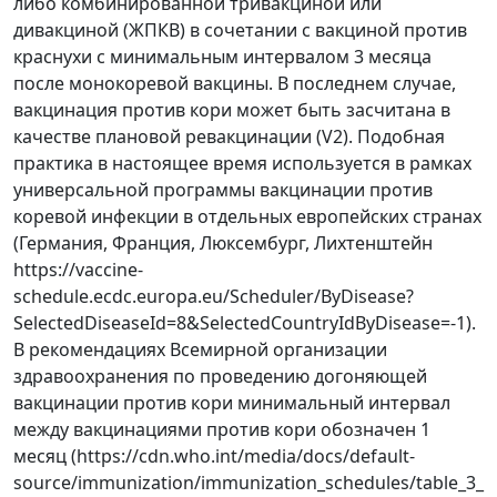
либо комбинированной тривакциной или
дивакциной (ЖПКВ) в сочетании с вакциной против
краснухи с минимальным интервалом 3 месяца
после монокоревой вакцины. В последнем случае,
вакцинация против кори может быть засчитана в
качестве плановой ревакцинации (V2). Подобная
практика в настоящее время используется в рамках
универсальной программы вакцинации против
коревой инфекции в отдельных европейских странах
(Германия, Франция, Люксембург, Лихтенштейн
https://vaccine-
schedule.ecdc.europa.eu/Scheduler/ByDisease?
SelectedDiseaseId=8&SelectedCountryIdByDisease=-1).
В рекомендациях Всемирной организации
здравоохранения по проведению догоняющей
вакцинации против кори минимальный интервал
между вакцинациями против кори обозначен 1
месяц (https://cdn.who.int/media/docs/default-
source/immunization/immunization_schedules/table_3_