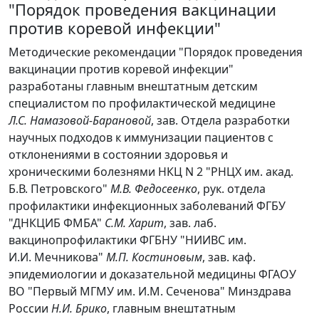
"Порядок проведения вакцинации
против коревой инфекции"
Методические рекомендации "Порядок проведения
вакцинации против коревой инфекции"
разработаны главным внештатным детским
специалистом по профилактической медицине
Л.С. Намазовой-Барановой
, зав. Отдела разработки
научных подходов к иммунизации пациентов с
отклонениями в состоянии здоровья и
хроническими болезнями НКЦ N 2 "РНЦХ им. акад.
Б.В. Петровского"
М.В. Федосеенко
, рук. отдела
профилактики инфекционных заболеваний ФГБУ
"ДНКЦИБ ФМБА"
С.М. Харит
, зав. лаб.
вакцинопрофилактики ФГБНУ "НИИВС им.
И.И. Мечникова"
М.П. Костиновым
, зав. каф.
эпидемиологии и доказательной медицины ФГАОУ
ВО "Первый МГМУ им. И.М. Сеченова" Минздрава
России
Н.И. Брико
, главным внештатным