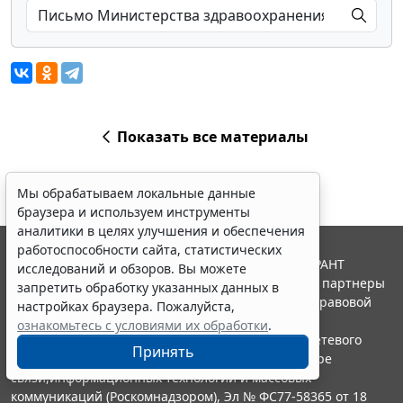
Показать все материалы
Мы обрабатываем локальные данные
браузера и используем инструменты
аналитики в целях улучшения и обеспечения
работоспособности сайта, статистических
© ООО "НПП "ГАРАНТ-СЕРВИС", 2026. Система ГАРАНТ
исследований и обзоров. Вы можете
выпускается с 1990 года. Компания "Гарант" и ее партнеры
запретить обработку указанных данных в
являются участниками Российской ассоциации правовой
настройках браузера. Пожалуйста,
информации ГАРАНТ.
ознакомьтесь с условиями их обработки
.
Портал ГАРАНТ.РУ зарегистрирован в качестве сетевого
Принять
издания Федеральной службой по надзору в сфере
связи,информационных технологий и массовых
коммуникаций (Роскомнадзором), Эл № ФС77-58365 от 18