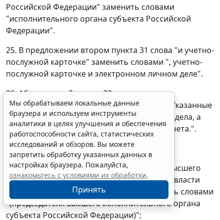
Российской Федерации" заменить словами
"исполнительного органа субъекта Российской
Федерации".
25. В предложении втором пункта 31 слова "и учетно-
послужной карточке" заменить словами ", учетно-
послужной карточке и электронном личном деле".
26. Абзац первый пункта 32 дополнить
Мы обрабатываем локальные данные
предложением следующего содержания: "Указанные
браузера и используем инструменты
сведения заносятся в электронные личные дела, а
аналитики в целях улучшения и обеспечения
реквизиты решения - в реестр воинского учета.".
работоспособности сайта, статистических
исследований и обзоров. Вы можете
27. В пункте 33:
запретить обработку указанных данных в
настройках браузера. Пожалуйста,
а) в абзаце первом слова "(руководителя высшего
ознакомьтесь с условиями их обработки
.
исполнительного органа государственной власти
Принять
субъекта Российской Федерации)" заменить словами
"(председателя высшего исполнительного органа
субъекта Российской Федерации)";