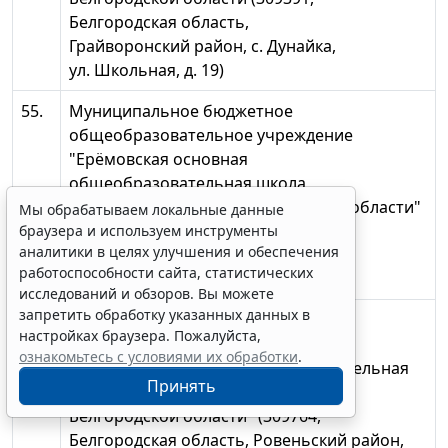
Белгородская область,
Грайворонский район, с. Дунайка,
ул. Школьная, д. 19)
55.
Муниципальное бюджетное
общеобразовательное учреждение
"Ерёмовская основная
общеобразовательная школа
Ровеньского района Белгородской области"
Мы обрабатываем локальные данные
(309753, Белгородская область,
браузера и используем инструменты
аналитики в целях улучшения и обеспечения
Ровеньский район, с. Ерёмовка,
работоспособности сайта, статистических
ул. Школьная, д. 5)
исследований и обзоров. Вы можете
запретить обработку указанных данных в
56.
Муниципальное бюджетное
настройках браузера. Пожалуйста,
общеобразовательное учреждение
ознакомьтесь с условиями их обработки
.
"Жабская основная общеобразовательная
Принять
школа Ровеньского района
Белгородской области" (309764,
Белгородская область, Ровеньский район,