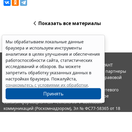
Показать все материалы
Мы обрабатываем локальные данные
браузера и используем инструменты
аналитики в целях улучшения и обеспечения
работоспособности сайта, статистических
© ООО "НПП "ГАРАНТ-СЕРВИС", 2026. Система ГАРАНТ
исследований и обзоров. Вы можете
выпускается с 1990 года. Компания "Гарант" и ее партнеры
запретить обработку указанных данных в
являются участниками Российской ассоциации правовой
настройках браузера. Пожалуйста,
информации ГАРАНТ.
ознакомьтесь с условиями их обработки
.
Портал ГАРАНТ.РУ зарегистрирован в качестве сетевого
Принять
издания Федеральной службой по надзору в сфере
связи,информационных технологий и массовых
коммуникаций (Роскомнадзором), Эл № ФС77-58365 от 18
июня 2014 года.
16+