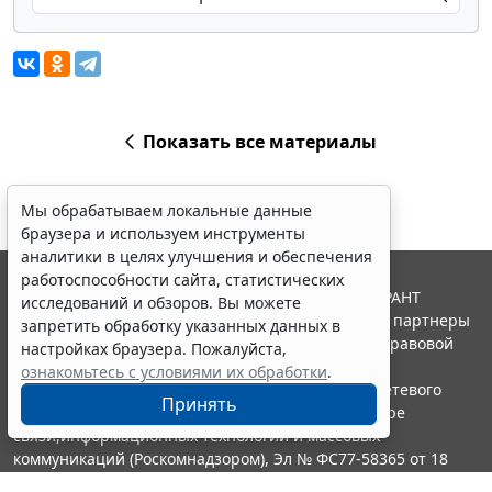
Показать все материалы
Мы обрабатываем локальные данные
браузера и используем инструменты
аналитики в целях улучшения и обеспечения
работоспособности сайта, статистических
© ООО "НПП "ГАРАНТ-СЕРВИС", 2026. Система ГАРАНТ
исследований и обзоров. Вы можете
выпускается с 1990 года. Компания "Гарант" и ее партнеры
запретить обработку указанных данных в
являются участниками Российской ассоциации правовой
настройках браузера. Пожалуйста,
информации ГАРАНТ.
ознакомьтесь с условиями их обработки
.
Портал ГАРАНТ.РУ зарегистрирован в качестве сетевого
Принять
издания Федеральной службой по надзору в сфере
связи,информационных технологий и массовых
коммуникаций (Роскомнадзором), Эл № ФС77-58365 от 18
июня 2014 года.