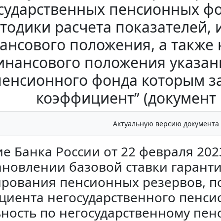
сударственных пенсионных фон
тодики расчета показателей,
ансового положения, а также к
инансового положения указан
пенсионного фонда которым з
коэффициент” (документ н
Актуальную версию документа
е Банка России от 22 февраля 2023
ановлении базовой ставки гарант
ирования пенсионных резервов, п
циента негосударственного пенси
ьность по негосударственному пе