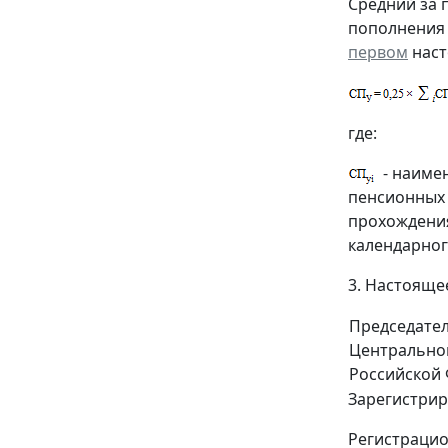
Средний за 
пополнения 
первом
наст
где:
- наиме
пенсионных 
прохождения
календарног
3. Настояще
Председате
Центрально
Российской
Зарегистрир
Регистраци