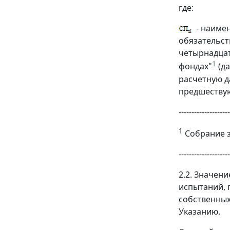
где:
- наиме
обязательст
четырнадцат
1
фондах"
(да
расчетную да
предшествую
--------------------
1
Собрание за
--------------------
2.2. Значен
испытаний, 
собственных
Указанию.