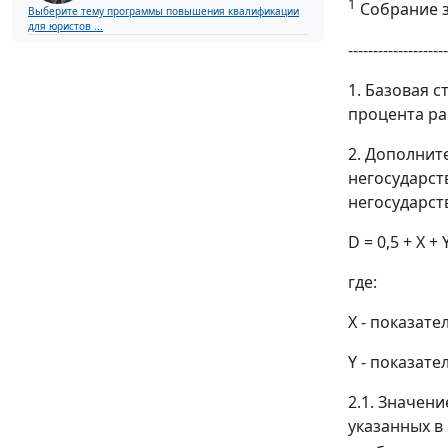
1
Собрание за
Выберите тему программы повышения квалификации
для юристов ...
--------------------
1. Базовая 
процента ра
2. Дополнит
негосударст
негосударст
D = 0,5 + X + Y
где:
X - показат
Y - показат
2.1. Значен
указанных в