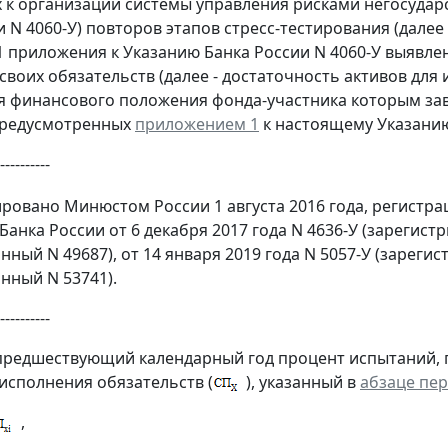
 к организации системы управления рисками негосудар
 N 4060-У) повторов этапов стресс-тестирования (далее
.1 приложения к Указанию Банка России N 4060-У выявле
своих обязательств (далее - достаточность активов для 
я финансового положения фонда-участника которым зав
предусмотренных
приложением 1
к настоящему Указани
----------
ровано Минюстом России 1 августа 2016 года, регистр
Банка России от 6 декабря 2017 года N 4636-У (зарегис
нный N 49687), от 14 января 2019 года N 5057-У (зарег
нный N 53741).
----------
предшествующий календарный год процент испытаний, 
 исполнения обязательств (
), указанный в
абзаце пе
,