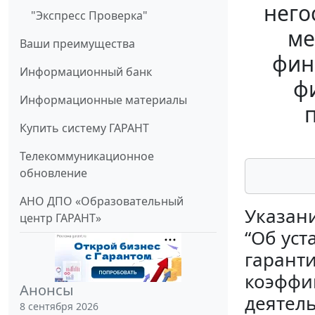
него
"Экспресс Проверка"
ме
Ваши преимущества
фин
Информационный банк
ф
Информационные материалы
Купить систему ГАРАНТ
Телекоммуникационное
обновление
АНО ДПО «Образовательный
Указани
центр ГАРАНТ»
“Об уст
гарант
коэффи
Анонсы
деятел
8 сентября 2026