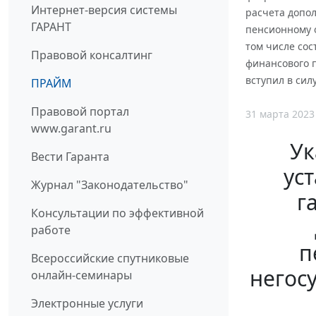
Интернет-версия системы
расчета допо
ГАРАНТ
пенсионному 
том числе сос
Правовой консалтинг
финансового 
вступил в силу
ПРАЙМ
Правовой портал
31 марта 2023
www.garant.ru
Ук
Вести Гаранта
ус
Журнал "Законодательство"
г
Консультации по эффективной
работе
п
Всероссийские спутниковые
негос
онлайн-семинары
Электронные услуги