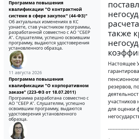
поставл
Программа повышения
квалификации "О контрактной
негосуд
системе в сфере закупок" (44-ФЗ)"
расчета
Об актуальных изменениях в КС
узнаете, став участником программы,
также к
разработанной совместно с АО ''СБЕР
А". Слушателям, успешно освоившим
негосу
программу, выдаются удостоверения
установленного образца.
коэффи
Настоящее Ук
гарантирова
11 августа 2026
пенсионном
Программа повышения
квалификации "О корпоративном
резервов, п
заказе" (223-ФЗ от 18.07.2011)
деятельност
Программа разработана совместно с
участников 
АО ''СБЕР А". Слушателям, успешно
освоившим программу, выдаются
для оценки 
удостоверения установленного
негосударст
образца.
--------------------