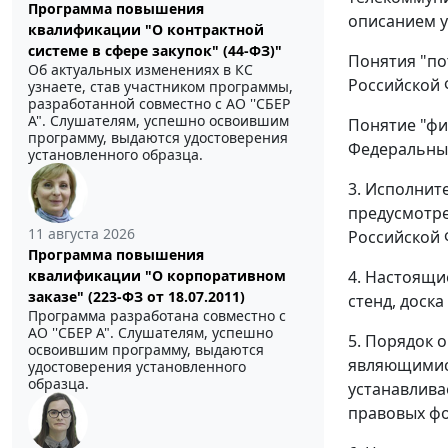
Программа повышения
описанием у
квалификации "О контрактной
системе в сфере закупок" (44-ФЗ)"
Понятия "по
Об актуальных изменениях в КС
Российской 
узнаете, став участником программы,
разработанной совместно с АО ''СБЕР
А". Слушателям, успешно освоившим
Понятие "фи
программу, выдаются удостоверения
Федеральным
установленного образца.
3. Исполнит
предусмотре
11 августа 2026
Российской Ф
Программа повышения
квалификации "О корпоративном
4. Настоящи
заказе" (223-ФЗ от 18.07.2011)
стенд, доск
Программа разработана совместно с
АО ''СБЕР А". Слушателям, успешно
5. Порядок 
освоившим программу, выдаются
являющимис
удостоверения установленного
образца.
устанавлива
правовых фо