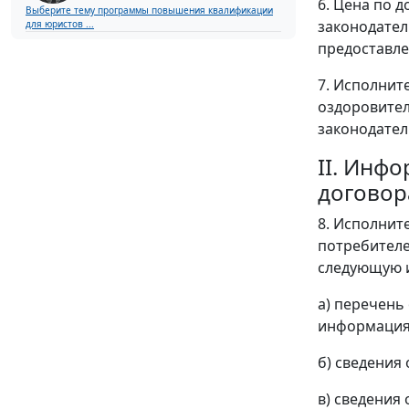
6. Цена по 
Выберите тему программы повышения квалификации
законодател
для юристов ...
предоставле
7. Исполнит
оздоровител
законодател
II. Инф
договор
8. Исполнит
потребителе
следующую 
а) перечень
информация 
б) сведения
в) сведения