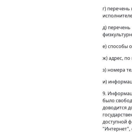
г) перечень
исполнителе
д) перечень
физкультурн
е) способы 
ж) адрес, п
з) номера т
и) информац
9. Информац
было свобод
доводится д
государстве
доступной ф
"Интернет", 