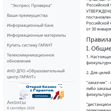
Российской
"Экспресс Проверка"
УТВЕРЖДЕН
Ваши преимущества
постановле
Российской
Информационный банк
от 30 января
Информационные материалы
Правила
Купить систему ГАРАНТ
I. Общи
Телекоммуникационное
1. Настоящи
обновление
физкультурн
АНО ДПО «Образовательный
2. Для целе
центр ГАРАНТ»
"заказчик" 
либо заказы
физкультурн
Анонсы
"дистанцион
8 сентября 2026
телекоммуни