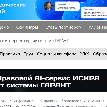
Демо
Семинары
Стать партнером
Клиента
Практика
Труд
Социальная сфера
ЖКХ
Образ
луги
Информационно-правовое обеспечение
ПРАЙМ
ря 2023 г. № 129 “Об утверждении Правил оказания физкультурн