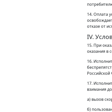
потребителю
14. Оплата 
освобождает
отказе от и
IV. Усл
15. При ока
оказания в 
16. Исполни
беспрепятст
Российской 
17. Исполни
взимания до
а) вызов ск
б) пользова