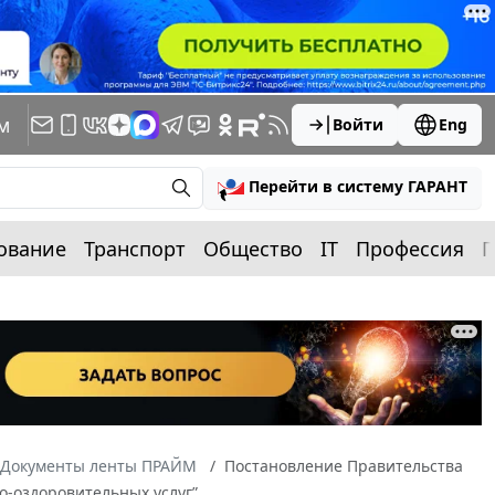
м
Войти
Eng
Перейти в систему ГАРАНТ
ование
Транспорт
Общество
IT
Профессия
П
Документы ленты ПРАЙМ
Постановление Правительства
о-оздоровительных услуг”