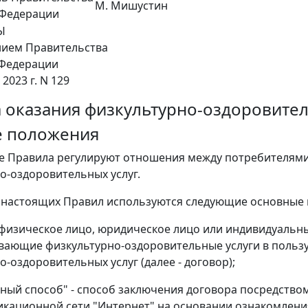
М. Мишустин
 Федерации
Ы
нием Правительства
 Федерации
 2023 г. N 129
 оказания физкультурно-оздоровител
е положения
е Правила регулируют отношения между потребителями 
о-оздоровительных услуг.
й настоящих Правил используются следующие основные 
- физическое лицо, юридическое лицо или индивидуаль
вающие физкультурно-оздоровительные услуги в пользу
о-оздоровительных услуг (далее - договор);
ный способ" - способ заключения договора посредств
кационной сети "Интернет" на основании ознакомлен