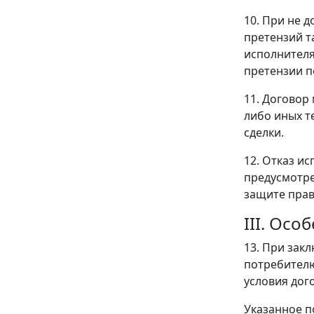
10. При не 
претензий т
исполнителя
претензии п
11. Договор
либо иных т
сделки.
12. Отказ и
предусмотре
защите прав
III. Ос
13. При зак
потребителю
условия дог
Указанное п