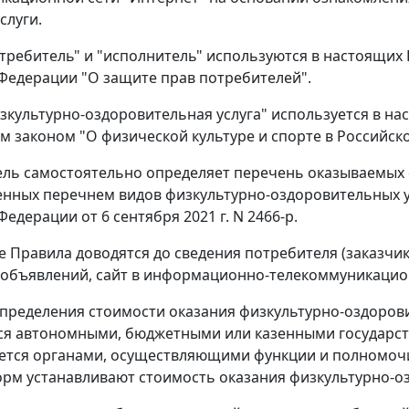
слуги.
требитель" и "исполнитель" используются в настоящих 
Федерации "О защите прав потребителей".
зкультурно-оздоровительная услуга" используется в на
 законом "О физической культуре и спорте в Российск
ель самостоятельно определяет перечень оказываемых 
нных перечнем видов физкультурно-оздоровительных 
едерации от 6 сентября 2021 г. N 2466-р.
е Правила доводятся до сведения потребителя (заказч
а объявлений, сайт в информационно-телекоммуникацион
определения стоимости оказания физкультурно-оздоров
я автономными, бюджетными или казенными государс
ется органами, осуществляющими функции и полномочи
рм устанавливают стоимость оказания физкультурно-оз