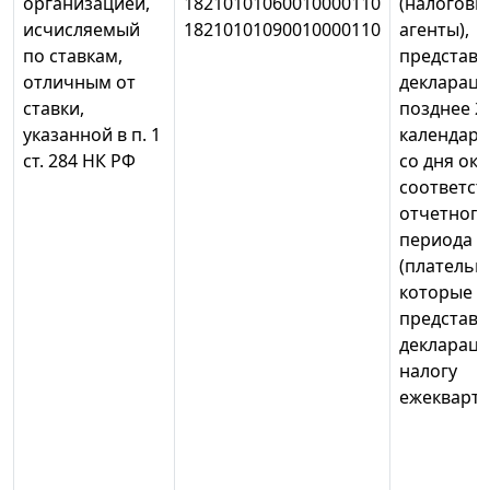
организацией,
18210101060010000110
(налоговы
исчисляемый
18210101090010000110
агенты),
по ставкам,
представ
отличным от
деклараци
ставки,
позднее 2
указанной в п. 1
календарн
ст. 284 НК РФ
со дня ок
соответс
отчетного
периода
(плательщ
которые
представ
декларац
налогу
ежекварта