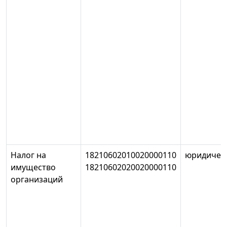
Налог на
18210602010020000110
юридичес
имущество
18210602020020000110
организаций