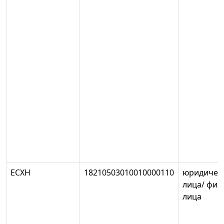
ЕСХН
18210503010010000110
юридичес
лица/ физ
лица