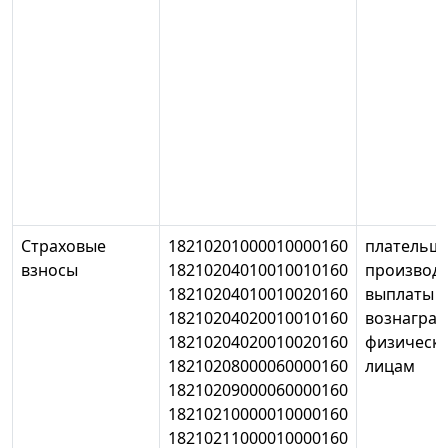
Страховые
18210201000010000160
плательщ
взносы
18210204010010010160
производ
18210204010010020160
выплаты и
18210204020010010160
вознагра
18210204020010020160
физическ
18210208000060000160
лицам
18210209000060000160
18210210000010000160
18210211000010000160