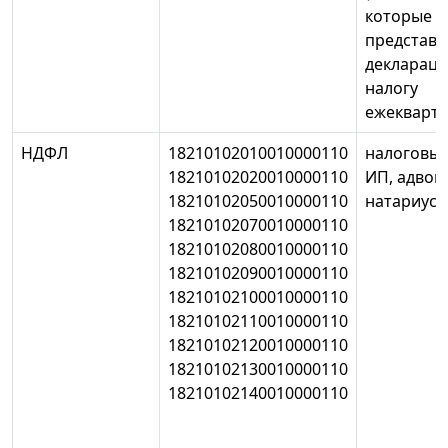
которые
представ
декларац
налогу
ежекварта
НДФЛ
18210102010010000110
налоговые
18210102020010000110
ИП, адвок
18210102050010000110
натариус
18210102070010000110
18210102080010000110
18210102090010000110
18210102100010000110
18210102110010000110
18210102120010000110
18210102130010000110
18210102140010000110