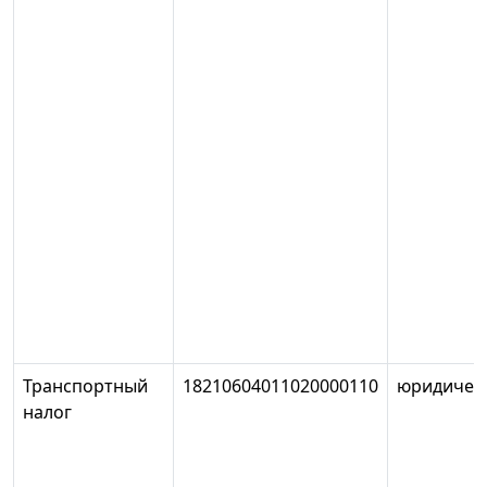
Транспортный
18210604011020000110
юридичес
налог