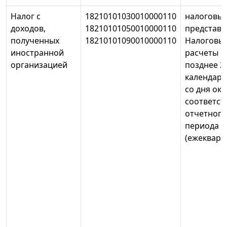
Налог с
18210101030010000110
налоговые
доходов,
18210101050010000110
представ
полученных
18210101090010000110
Налоговы
иностранной
расчеты н
организацией
позднее 2
календарн
со дня ок
соответс
отчетного
периода
(ежекварт