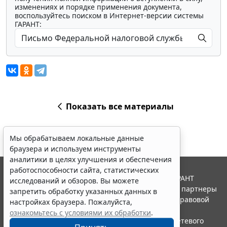
изменениях и порядке применения документа,
воспользуйтесь поиском в Интернет-версии системы
ГАРАНТ:
Показать все материалы
Мы обрабатываем локальные данные
браузера и используем инструменты
аналитики в целях улучшения и обеспечения
работоспособности сайта, статистических
© ООО "НПП "ГАРАНТ-СЕРВИС", 2026. Система ГАРАНТ
исследований и обзоров. Вы можете
выпускается с 1990 года. Компания "Гарант" и ее партнеры
запретить обработку указанных данных в
являются участниками Российской ассоциации правовой
настройках браузера. Пожалуйста,
информации ГАРАНТ.
ознакомьтесь с условиями их обработки
.
Портал ГАРАНТ.РУ зарегистрирован в качестве сетевого