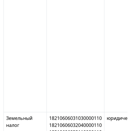
Земельный
18210606031030000110
юридичес
налог
18210606032040000110