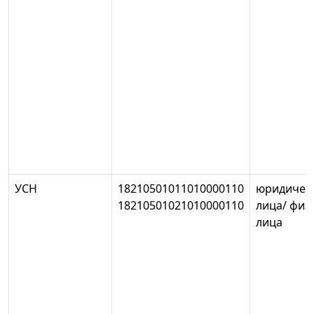
УСН
18210501011010000110
юридичес
18210501021010000110
лица/ физ
лица