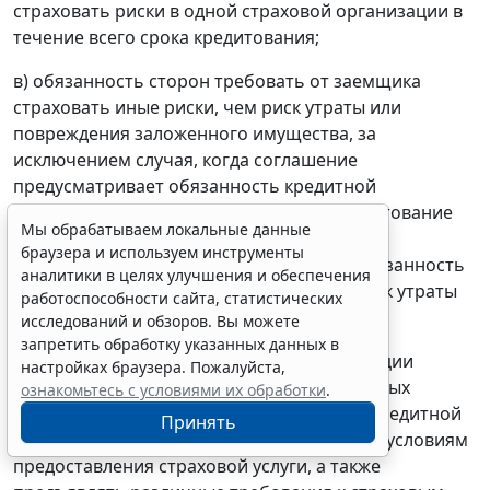
страховать риски в одной страховой организации в
течение всего срока кредитования;
в) обязанность сторон требовать от заемщика
страховать иные риски, чем риск утраты или
повреждения заложенного имущества, за
исключением случая, когда соглашение
предусматривает обязанность кредитной
организации предложить заемщику кредитование
Мы обрабатываем локальные данные
на сопоставимых по срокам и размерам
браузера и используем инструменты
кредитования условиях, исключающих обязанность
аналитики в целях улучшения и обеспечения
заемщика страховать иные риски, чем риск утраты
работоспособности сайта, статистических
или повреждения заложенного имущества;
исследований и обзоров. Вы можете
запретить обработку указанных данных в
г) ограничение права кредитной организации
настройках браузера. Пожалуйста,
формировать несколько перечней страховых
ознакомьтесь с условиями их обработки
.
организаций, отвечающих требованиям кредитной
Принять
организации к страховым организациям и условиям
предоставления страховой услуги, а также