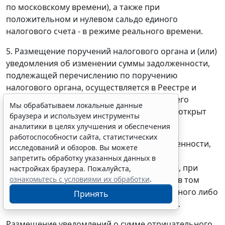
по московскому времени), а также при
положительном и нулевом сальдо единого
налогового счета - в режиме реального времени.
5. Размещение поручений налогового органа и (или)
уведомления об изменении суммы задолженности,
подлежащей перечислению по поручению
налогового органа, осуществляется в Реестре и
признается направлением соответствующего
Мы обрабатываем локальные данные
поручения/уведомления в банк, в котором открыт
браузера и используем инструменты
такой счет.
аналитики в целях улучшения и обеспечения
работоспособности сайта, статистических
Уведомление об изменении суммы задолженности,
исследований и обзоров. Вы можете
подлежащей перечислению по поручению
запретить обработку указанных данных в
налогового органа, размещается в Реестре, при
настройках браузера. Пожалуйста,
ознакомьтесь с условиями их обработки
.
каждом изменении суммы задолженности, в том
числе в случае формирования положительного либо
Принять
нулевого сальдо единого налогового счета.
Размещение уведомлений о сумме отрицательного