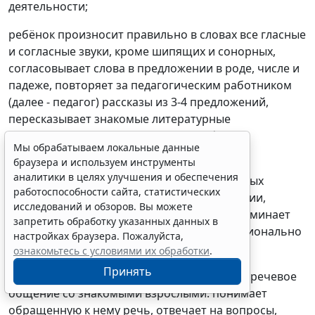
деятельности;
ребёнок произносит правильно в словах все гласные
Мы обрабатываем локальные данные
и согласные звуки, кроме шипящих и сонорных,
браузера и используем инструменты
согласовывает слова в предложении в роде, числе и
аналитики в целях улучшения и обеспечения
падеже, повторяет за педагогическим работником
работоспособности сайта, статистических
исследований и обзоров. Вы можете
(далее - педагог) рассказы из 3-4 предложений,
запретить обработку указанных данных в
пересказывает знакомые литературные
настройках браузера. Пожалуйста,
произведения, использует речевые формы
ознакомьтесь с условиями их обработки
.
вежливого общения;
Принять
ребёнок понимает содержание литературных
произведений и участвует в их драматизации,
рассматривает иллюстрации в книгах, запоминает
Erid: 4CQwVszH9pWwojUA9Q3
Реклама
небольшие потешки, стихотворения, эмоционально
откликается на них;
Получите полный доступ к системе
ГАРАНТ бесплатно на 3 дня!
ребёнок демонстрирует умения вступать в речевое
Получить доступ
общение со знакомыми взрослыми: понимает
обращенную к нему речь, отвечает на вопросы,