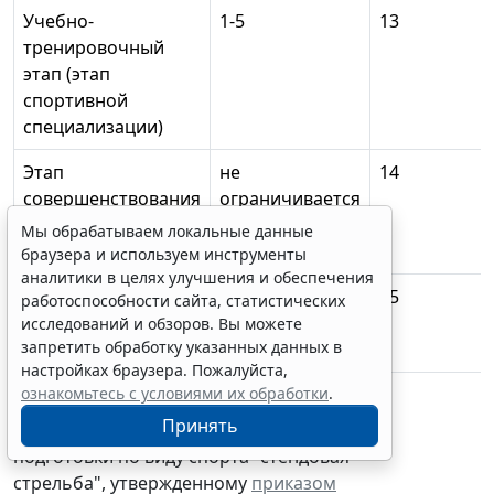
Учебно-
1-5
13
тренировочный
этап (этап
спортивной
специализации)
Этап
не
14
совершенствования
ограничивается
спортивного
Мы обрабатываем локальные данные
мастерства
браузера и используем инструменты
аналитики в целях улучшения и обеспечения
Этап высшего
не
15
работоспособности сайта, статистических
спортивного
ограничивается
исследований и обзоров. Вы можете
запретить обработку указанных данных в
мастерства
настройках браузера. Пожалуйста,
ознакомьтесь с условиями их обработки
.
Приложение № 2
Принять
к
федеральному стандарту
спортивной
подготовки по виду спорта "стендовая
стрельба", утвержденному
приказом