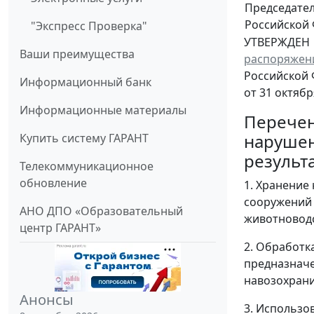
Председате
Российской
"Экспресс Проверка"
УТВЕРЖДЕН
Ваши преимущества
распоряжен
Российской
Информационный банк
от 31 октябр
Информационные материалы
Перече
нарушен
Купить систему ГАРАНТ
результ
Телекоммуникационное
обновление
1. Хранение
сооружений 
АНО ДПО «Образовательный
животноводс
центр ГАРАНТ»
2. Обработк
предназначе
навозохран
Анонсы
3. Использо