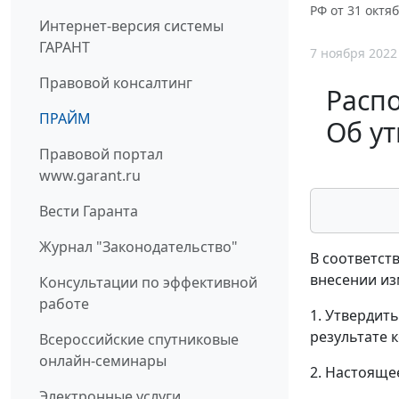
РФ от 31 окт
Интернет-версия системы
ГАРАНТ
7 ноября 2022
Правовой консалтинг
Распо
ПРАЙМ
Об у
Правовой портал
www.garant.ru
Вести Гаранта
Журнал "Законодательство"
В соответст
внесении из
Консультации по эффективной
работе
1. Утвердит
результате 
Всероссийские спутниковые
онлайн-семинары
2. Настоящее
Электронные услуги