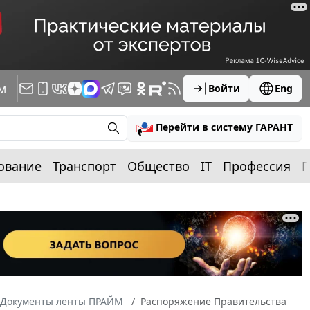
м
Войти
Eng
Перейти в систему ГАРАНТ
ование
Транспорт
Общество
IT
Профессия
П
Документы ленты ПРАЙМ
Распоряжение Правительства