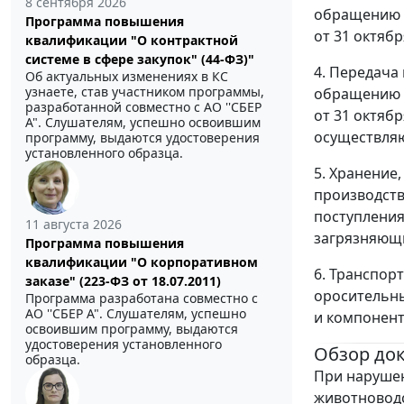
8 сентября 2026
обращению 
Программа повышения
от 31 октяб
квалификации "О контрактной
системе в сфере закупок" (44-ФЗ)"
4. Передача
Об актуальных изменениях в КС
узнаете, став участником программы,
обращению 
разработанной совместно с АО ''СБЕР
от 31 октяб
А". Слушателям, успешно освоившим
осуществляю
программу, выдаются удостоверения
установленного образца.
5. Хранение
производств
поступления
11 августа 2026
загрязняющи
Программа повышения
квалификации "О корпоративном
6. Транспор
заказе" (223-ФЗ от 18.07.2011)
оросительны
Программа разработана совместно с
АО ''СБЕР А". Слушателям, успешно
и компонент
освоившим программу, выдаются
удостоверения установленного
Обзор до
образца.
При наруше
животноводс