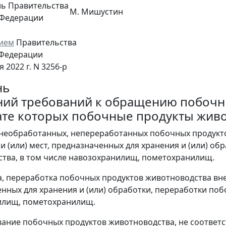
ль Правительства
М. Мишустин
 Федерации
ием
Правительства
 Федерации
я 2022 г. N 3256-р
нь
ий требований к обращению побочны
ате которых побочные продукты жив
 необработанных, непереработанных побочных продукт
и (или) мест, предназначенных для хранения и (или) о
тва, в том числе навозохранилищ, пометохранилищ.
а, переработка побочных продуктов животноводства вне
нных для хранения и (или) обработки, переработки поб
илищ, пометохранилищ.
вание побочных продуктов животноводства, не соответс