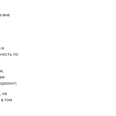
в вне
 и
ьность по
и,
ие
оризонт;
, не
 в том