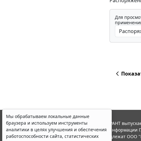
Распоряжение
Для просмо
применения
Показа
Мы обрабатываем локальные данные
браузера и используем инструменты
© ООО "НПП "ГАРАНТ-СЕРВИС", 2026. Система ГАРАНТ выпускае
аналитики в целях улучшения и обеспечения
участниками Российской ассоциации правовой информации Г
работоспособности сайта, статистических
Все права на материалы сайта ГАРАНТ.РУ принадлежат ООО "