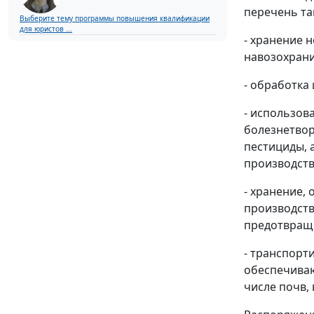
перечень та
Выберите тему программы повышения квалификации
для юристов ...
- хранение 
навозохран
- обработка
- использов
болезнетвор
пестициды, 
производств
- хранение,
производст
предотвраще
- транспорт
обеспечива
числе почв, 