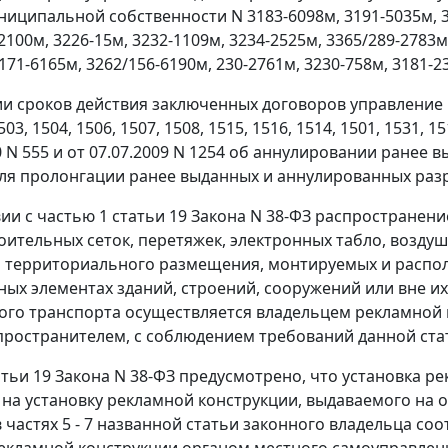
ниципальной собственности N 3183-6098м, 3191-5035м, 32
2100м, 3226-15м, 3232-1109м, 3234-2525м, 3365/289-2783м
171-6165м, 3262/156-6190м, 230-2761м, 3230-758м, 3181-2
и сроков действия заключенных договоров управление изд
503, 1504, 1506, 1507, 1508, 1515, 1516, 1514, 1501, 1531, 15
0 N 555 и от 07.07.2009 N 1254 об аннулировании ранее
ля пролонгации ранее выданных и аннулированных разр
вии с частью 1 статьи 19 Закона N 38-ФЗ распростране
роительных сеток, перетяжек, электронных табло, возду
 территориального размещения, монтируемых и распол
ных элементах зданий, строений, сооружений или вне и
го транспорта осуществляется владельцем рекламной
ространителем, с соблюдением требований данной ста
атьи 19 Закона N 38-ФЗ предусмотрено, что установка р
на установку рекламной конструкции, выдаваемого на 
в частях 5 - 7 названной статьи законного владельца 
екламной конструкции органом местного самоуправлен