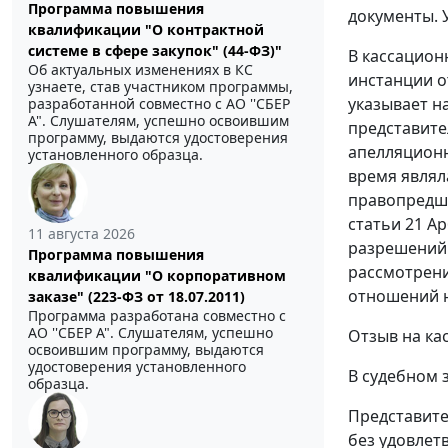
Программа повышения
документы. 
квалификации "О контрактной
системе в сфере закупок" (44-ФЗ)"
В кассацион
Об актуальных изменениях в КС
инстанции о
узнаете, став участником программы,
указывает н
разработанной совместно с АО ''СБЕР
А". Слушателям, успешно освоившим
представите
программу, выдаются удостоверения
апелляционн
установленного образца.
время являл
правопредше
статьи 21 А
11 августа 2026
разрешений 
Программа повышения
рассмотрени
квалификации "О корпоративном
отношений н
заказе" (223-ФЗ от 18.07.2011)
Программа разработана совместно с
АО ''СБЕР А". Слушателям, успешно
Отзыв на ка
освоившим программу, выдаются
удостоверения установленного
В судебном 
образца.
Представите
без удовлет