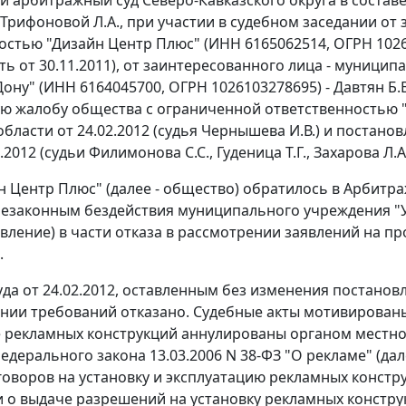
и Трифоновой Л.А., при участии в судебном заседании от
стью "Дизайн Центр Плюс" (ИНН 6165062514, ОГРН 1026103
ть от 30.11.2011), от заинтересованного лица - муници
ону" (ИНН 6164045700, ОГРН 1026103278695) - Давтян Б.В
ю жалобу общества с ограниченной ответственностью 
области от 24.02.2012 (судья Чернышева И.В.) и поста
5.2012 (судьи Филимонова С.С., Гуденица Т.Г., Захарова Л
 Центр Плюс" (далее - общество) обратилось в Арбитра
езаконным бездействия муниципального учреждения "У
равление) в части отказа в рассмотрении заявлений на
.
да от 24.02.2012, оставленным без изменения постановл
нии требований отказано. Судебные акты мотивирован
рекламных конструкций аннулированы органом местно
едерального закона 13.03.2006 N 38-ФЗ "О рекламе" (дале
говоров на установку и эксплуатацию рекламных конст
 о выдаче разрешений на установку рекламных констр