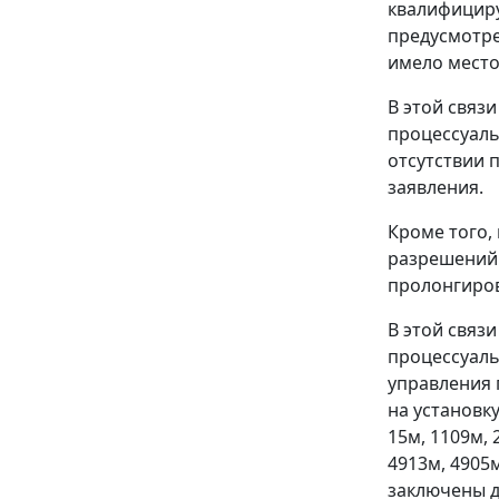
квалифициру
предусмотре
имело место
В этой связ
процессуаль
отсутствии 
заявления.
Кроме того,
разрешений 
пролонгиров
В этой связ
процессуаль
управления 
на установку
15м, 1109м, 
4913м, 4905
заключены д