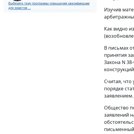
Выберите тему программы повышения квалификации
для юристов ...
Изучив мате
арбитражный
Как видно и
(возобновле
В письмах о
принятия за
Закона N 38
конструкций,
Считая, что
порядке ста
заявлением.
Общество по
заявлений н
обстоятельс
письменный 