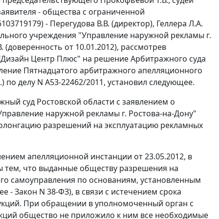
 заявителя - общества с ограниченной
719179) - Перегудова В.В. (директор), Геллера Л.А.
пального учреждения "Управление наружной рекламы г.
. (доверенность от 10.01.2012), рассмотрев
"Дизайн Центр Плюс" на решение Арбитражного суда
новление Пятнадцатого арбитражного апелляционного
.А.) по делу N А53-22462/2011, установил следующее.
жный суд Ростовской области с заявлением о
правление наружной рекламы г. Ростова-на-Дону"
 пролонгацию разрешений на эксплуатацию рекламных
ением апелляционной инстанции от 23.05.2012, в
ы тем, что выданные обществу разрешения на
го самоуправления по основаниям, установленным
е - Закон N 38-ФЗ), в связи с истечением срока
рукций. При обращении в уполномоченный орган с
укций общество не приложило к ним все необходимые