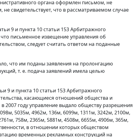
министративного органа оформлен письмом, не
 не свидетельствует, что в рассматриваемом случае
атьи 9 и пункта 10 статьи 153 Арбитражного
, что письменное извещение управления об
тельством, следует считать ответом на поданные
зало, что им поданы заявления на пролонгацию
кций, т. е. подача заявлений имела целью
ьи 9 и пункта 10 статьи 153 Арбитражного
ятельства, касающиеся отношений общества и
 в 2007 году управление выдало обществу разрешения
98м, 5035м, 4962м, 136м, 6099м, 1311м, 3242м, 2100м,
2761м, 758м, 2365м, 5881м, 4508м, 6655м, 4906м, 365м,
ственности, в отношении которых обществом
уатацию временных рекламных конструкций на