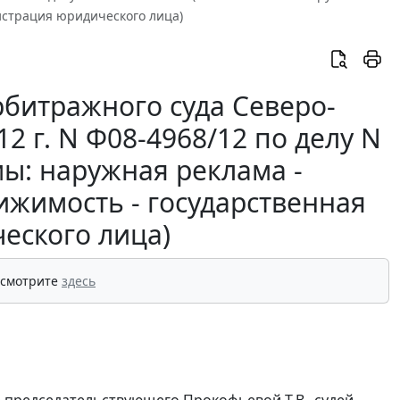
гистрация юридического лица)
битражного суда Северо-
12 г. N Ф08-4968/12 по делу N
мы: наружная реклама -
ижимость - государственная
еского лица)
 смотрите
здесь
 председательствующего Прокофьевой Т.В., судей