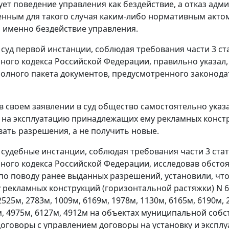
ет поведение управления как бездействие, а отказ ад
нным для такого случая каким-либо нормативным актом,
 именно бездействие управления.
и суд первой инстанции, соблюдая требования части 3 ст
ного кодекса Российской Федерации, правильно указал
полного пакета документов, предусмотренного законода
 в своем заявлении в суд общество самостоятельно ука
на эксплуатацию принадлежащих ему рекламных констру
ать разрешения, а не получить новые.
и судебные инстанции, соблюдая требования части 3 стат
ного кодекса Российской Федерации, исследовав обсто
по поводу ранее выданных разрешений, установили, что
 рекламных конструкций (горизонтальной растяжки) N 60
2525м, 2783м, 1009м, 6169м, 1978м, 1130м, 6165м, 6190м, 
м, 4975м, 6127м, 4912м на объектах муниципальной соб
оговоры с управлением договоры на установку и экспл