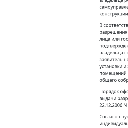
самоуправле
конструкции
В соответст
разрешения 
лица или го
подтвержден
владельца с
заявитель н
установки и
помещений в
общего соб
Порядок офо
выдачи разр
22.12.2006 N
Согласно пу
индивидуаль