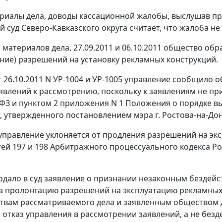
риалы дела, доводы кассационной жалобы, выслушав пр
 суд Северо-Кавказского округа считает, что жалоба н
з материалов дела, 27.09.2011 и 06.10.2011 общество об
ние) разрешений на установку рекламных конструкций.
т 26.10.2011 N УР-1004 и УР-1005 управление сообщило 
явлений к рассмотрению, поскольку к заявлениям не п
-ФЗ и пунктом 2 приложения N 1 Положения о порядке 
 утвержденного постановлением мэра г. Ростова-на-Дону
 управление уклоняется от продления разрешений на эк
тей 197 и 198 Арбитражного процессуального кодекса Р
дало в суд заявление о признании незаконным бездейст
а пролонгацию разрешений на эксплуатацию рекламных 
твам рассматриваемого дела и заявленным обществом до
отказ управления в рассмотрении заявлений, а не безд