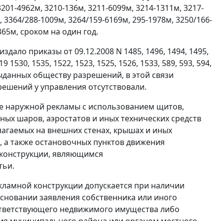
01-4962м, 3210-136м, 3211-6099м, 3214-1311м, 3217-
, 3364/288-1009м, 3264/159-6169м, 295-1978м, 3250/166-
365м, сроком на один год.
ало приказы от 09.12.2008 N 1485, 1496, 1494, 1495,
19 1530, 1535, 1522, 1523, 1525, 1526, 1533, 589, 593, 594,
 выданных обществу разрешений, в этой связи
ешений у управления отсутствовали.
ние наружной рекламы с использованием щитов,
шных шаров, аэростатов и иных технических средств
агаемых на внешних стенах, крышах и иных
х, а также остановочных пунктов движения
 конструкции, являющимся
тьи.
екламной конструкции допускается при наличии
основании заявления собственника или иного
соответствующего недвижимого имущества либо
ия муниципального района или органом местного