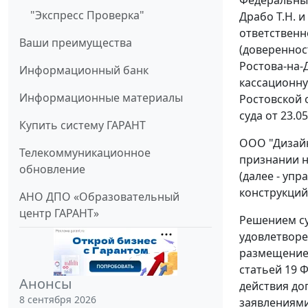
"Экспресс Проверка"
Драбо Т.Н. 
ответственно
Ваши преимущества
(довереннос
Ростова-на-Д
Информационный банк
кассационну
Информационные материалы
Ростовской 
суда от 23.0
Купить систему ГАРАНТ
ООО "Дизайн
Телекоммуникационное
признании н
обновление
(далее - уп
конструкций
АНО ДПО «Образовательный
центр ГАРАНТ»
Решением су
удовлетворе
размещение 
статьей 19 Ф
Анонсы
действия до
8 сентября 2026
заявлениями