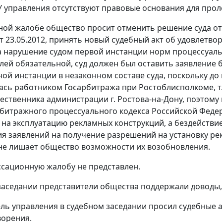
У управления отсутствуют правовые основания для прол
ной жалобе общество просит отменить решение суда от
т 23.05.2012, принять новый судебный акт об удовлетв
а нарушение судом первой инстанции норм процессуально
лей обязательной, суд должен был оставить заявление б
ой инстанции в незаконном составе суда, поскольку до 
ась работником Госарбитража при Ростоблисполкоме, т.
ственника администрации г. Ростова-на-Дону, поэтому 
рбитражного процессуального кодекса Российской Феде
на эксплуатацию рекламных конструкций, а бездействие
я заявлений на получение разрешений на установку р
е лишает общество возможности их возобновления.
ссационную жалобу не представлен.
заседании представители общества поддержали доводы,
ль управления в судебном заседании просил судебные а
ворения.