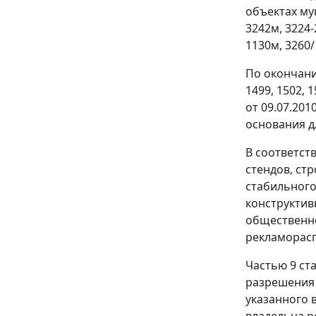
объектах му
3242м, 3224-
1130м, 3260/
По окончани
1499, 1502, 1
от 09.07.201
основания д
В соответст
стендов, ст
стабильного
конструктив
общественно
рекламорасп
Частью 9 ст
разрешения 
указанного 
владельца р