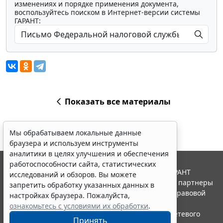
изменениях и порядке применения документа,
воспользуйтесь поиском в Интернет-версии системы
ГАРАНТ:
Показать все материалы
Мы обрабатываем локальные данные
браузера и используем инструменты
аналитики в целях улучшения и обеспечения
работоспособности сайта, статистических
© ООО "НПП "ГАРАНТ-СЕРВИС", 2026. Система ГАРАНТ
исследований и обзоров. Вы можете
выпускается с 1990 года. Компания "Гарант" и ее партнеры
запретить обработку указанных данных в
являются участниками Российской ассоциации правовой
настройках браузера. Пожалуйста,
информации ГАРАНТ.
ознакомьтесь с условиями их обработки
.
Портал ГАРАНТ.РУ зарегистрирован в качестве сетевого
Принять