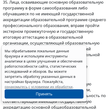
35. Лица, осваивающие основную образовательную
программу в форме самообразования либо
обучавшиеся по не имеющей государственной
аккредитации образовательной программе среднего
профессионального образования, вправе пройти
экстерном промежуточную и государственную
итоговую аттестацию в образовательной
организации, осуществляющей образовательную
деятельность по соответствующей имеющей
Мы обрабатываем локальные данные
государственную аккредитацию образовательной
браузера и используем инструменты
программе среднего профессионального
аналитики в целях улучшения и обеспечения
образования. Указанные лица, не имеющие
работоспособности сайта, статистических
исследований и обзоров. Вы можете
основного общего или среднего общего
запретить обработку указанных данных в
образования, вправе пройти экстерном
настройках браузера. Пожалуйста,
промежуточную и государственную итоговую
ознакомьтесь с условиями их обработки
.
аттестацию в образовательной организации,
Принять
осуществляющей образовательную деятельность по
соответствующей имеющей государственную
аккредитацию основной общеобразовательной