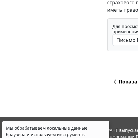
страхового 
иметь право
Для просмо
применения
Показа
Мы обрабатываем локальные данные
© ООО "НПП "ГАРАНТ-СЕРВИС", 2026. Система ГАРАНТ выпускае
браузера и используем инструменты
участниками Российской ассоциации правовой информации Г