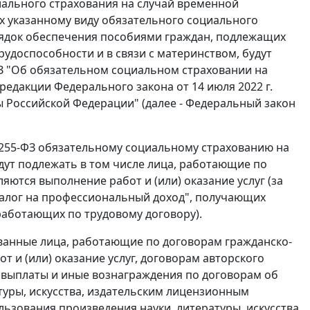
иального страхования на случай временной
их указанному виду обязательного социального
орядок обеспечения пособиями граждан, подлежащих
удоспособности и в связи с материнством, будут
ФЗ "Об обязательном социальном страховании на
редакции Федерального закона от 14 июля 2022 г.
ы Российской Федерации" (далее - Федеральный закон
N 255-ФЗ обязательному социальному страхованию на
дут подлежать в том числе лица, работающие по
ются выполнение работ и (или) оказание услуг (за
алог на профессиональный доход", получающих
работающих по трудовому договору).
хованные лица, работающие по договорам гражданско-
 и (или) оказание услуг, договорам авторского
 выплаты и иные вознаграждения по договорам об
туры, искусства, издательским лицензионным
ьзования произведения науки, литературы, искусства