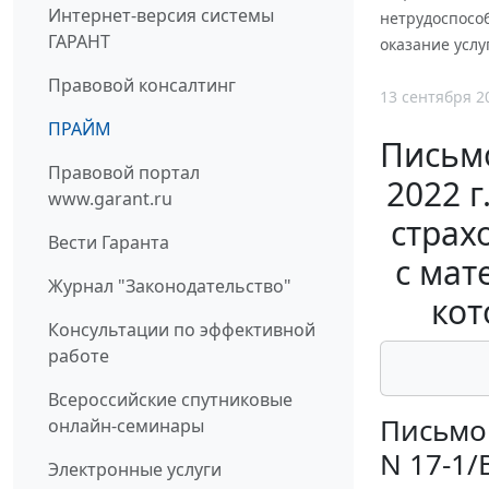
Интернет-версия системы
нетрудоспособ
ГАРАНТ
оказание услу
Правовой консалтинг
13 сентября 2
ПРАЙМ
Письмо
Правовой портал
2022 
www.garant.ru
страх
Вести Гаранта
с мат
Журнал "Законодательство"
кот
Консультации по эффективной
работе
Всероссийские спутниковые
Письмо 
онлайн-семинары
N 17-1/
Электронные услуги