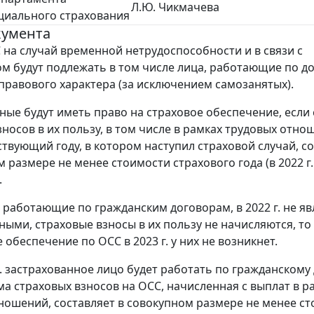
Л.Ю. Чикмачева
циального страхования
кумента
С на случай временной нетрудоспособности и в связи с
м будут подлежать в том числе лица, работающие по д
правового характера (за исключением самозанятых).
ные будут иметь право на страховое обеспечение, если
носов в их пользу, в том числе в рамках трудовых отно
ствующий году, в котором наступил страховой случай, с
 размере не менее стоимости страхового года (в 2022 г. 
.
а, работающие по гражданским договорам, в 2022 г. не я
ными, страховые взносы в их пользу не начисляются, то
 обеспечение по ОСС в 2023 г. у них не возникнет.
г. застрахованное лицо будет работать по гражданскому
мма страховых взносов на ОСС, начисленная с выплат в р
ношений, составляет в совокупном размере не менее с