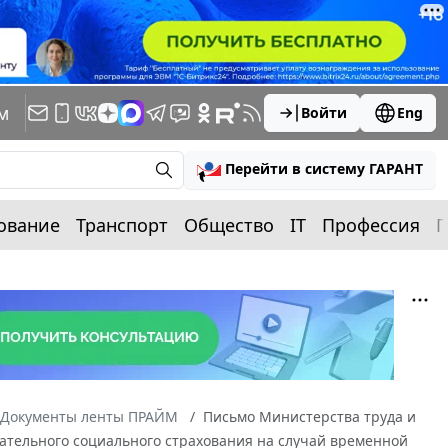
м
Войти
Eng
Перейти в систему ГАРАНТ
ование
Транспорт
Общество
IT
Профессия
П
Документы ленты ПРАЙМ
Письмо Министерства труда и
язательного социального страхования на случай временной