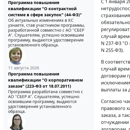
С 1 января 
Программа повышения
нетрудоспос
квалификации "О контрактной
системе в сфере закупок" (44-ФЗ)"
страхования
Об актуальных изменениях в КС
обязательно
узнаете, став участником программы,
регулироват
разработанной совместно с АО ''СБЕР
А". Слушателям, успешно освоившим
случай врем
программу, выдаются удостоверения
N 237-ФЗ "О
установленного образца.
N 255-ФЗ).
В соответст
11 августа 2026
случай врем
Программа повышения
договорам г
квалификации "О корпоративном
исключение
заказе" (223-ФЗ от 18.07.2011)
выплаты за 
Программа разработана совместно с
АО ''СБЕР А". Слушателям, успешно
Согласно ча
освоившим программу, выдаются
удостоверения установленного
правового х
образца.
заказа, а т
отчуждении 
договорам, 