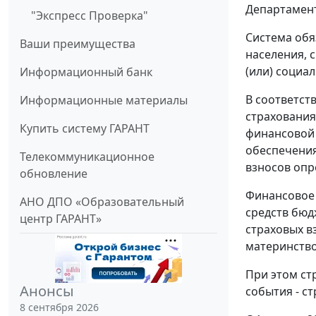
Департамент
"Экспресс Проверка"
Система обя
Ваши преимущества
населения, 
(или) социа
Информационный банк
В соответст
Информационные материалы
страхования
Купить систему ГАРАНТ
финансовой 
обеспечения
Телекоммуникационное
взносов опр
обновление
Финансовое 
АНО ДПО «Образовательный
средств бюд
центр ГАРАНТ»
страховых в
материнств
При этом ст
Анонсы
события - ст
8 сентября 2026