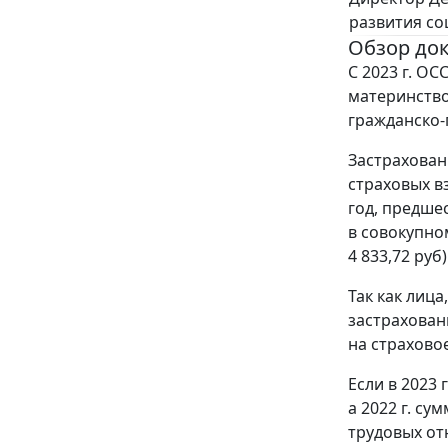
развития со
Обзор до
С 2023 г. ОС
материнство
гражданско-
Застрахован
страховых вз
год, предше
в совокупном
4 833,72 руб)
Так как лиц
застрахован
на страховое
Если в 2023 
а 2022 г. су
трудовых от