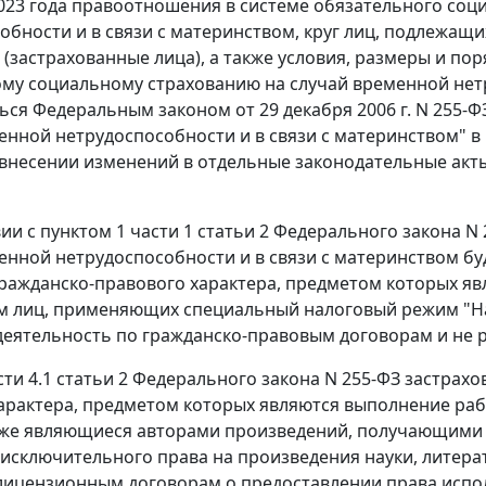
2023 года правоотношения в системе обязательного соц
обности и в связи с материнством, круг лиц, подлежащ
 (застрахованные лица), а также условия, размеры и п
му социальному страхованию на случай временной нетр
ься Федеральным законом от 29 декабря 2006 г. N 255-
енной нетрудоспособности и в связи с материнством" в 
 внесении изменений в отдельные законодательные акт
вии с пунктом 1 части 1 статьи 2 Федерального закона 
енной нетрудоспособности и в связи с материнством бу
ражданско-правового характера, предметом которых явля
м лиц, применяющих специальный налоговый режим "Н
деятельность по гражданско-правовым договорам и не 
сти 4.1 статьи 2 Федерального закона N 255-ФЗ застра
арактера, предметом которых являются выполнение работ
акже являющиеся авторами произведений, получающими
исключительного права на произведения науки, литера
лицензионным договорам о предоставлении права испол