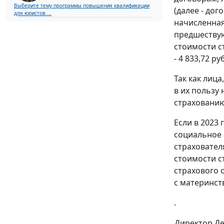
Выберите тему программы повышения квалификации
(далее - до
для юристов ...
начисленная
предшествую
стоимости ст
- 4 833,72 ру
Так как лиц
в их пользу
страхованию
Если в 2023
социальное 
страховател
стоимости с
страхового 
с материнст
.
Директор Д