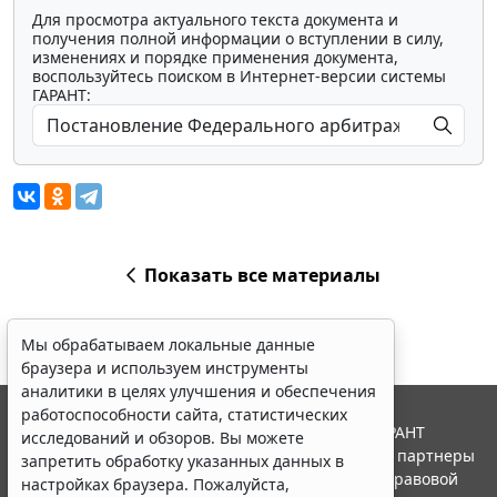
Для просмотра актуального текста документа и
получения полной информации о вступлении в силу,
изменениях и порядке применения документа,
воспользуйтесь поиском в Интернет-версии системы
ГАРАНТ:
Показать все материалы
Мы обрабатываем локальные данные
браузера и используем инструменты
аналитики в целях улучшения и обеспечения
работоспособности сайта, статистических
© ООО "НПП "ГАРАНТ-СЕРВИС", 2026. Система ГАРАНТ
исследований и обзоров. Вы можете
выпускается с 1990 года. Компания "Гарант" и ее партнеры
запретить обработку указанных данных в
являются участниками Российской ассоциации правовой
настройках браузера. Пожалуйста,