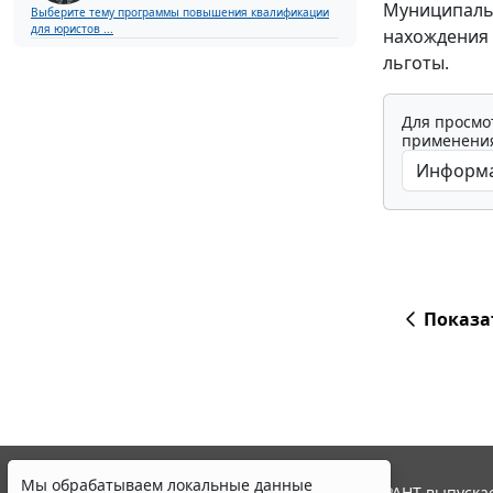
Муниципальн
Выберите тему программы повышения квалификации
для юристов ...
нахождения 
льготы.
Для просмо
применения
Показа
Мы обрабатываем локальные данные
© ООО "НПП "ГАРАНТ-СЕРВИС", 2026. Система ГАРАНТ выпускае