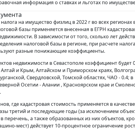
равочная информация о ставках и льготах по имуществ
кумента
 налога на имущество физлиц в 2022 г во всех регионах 
логовой базы применяется внесенная в ЕГРН кадастрова
едвижимости. В зависимости от того, сколько лет действ
еделения налоговой базы в регионе, при расчете налога
ользуют разные понижающие коэффициенты.
ъектов недвижимости в Севастополе коэффициент будет 0.
 Алтай и Крым, Алтайском и Приморском краях, Волгогр
урганской, Свердловской, Томской областях, ЧАО - 0.4; в
Северной Осетии - Алании , Красноярском крае и Смолен
.
онов, где кадастровая стоимость применяется в качестве
азы третий и последующие годы (за исключением объек
в перечень, а также образованных из них объектов, кр
ашино-мест) действует 10-процентное ограничение рост