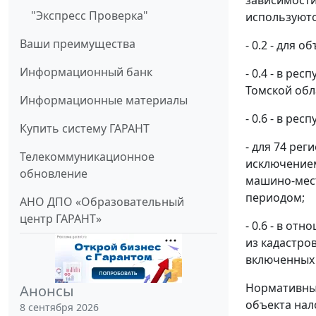
зависимости
"Экспресс Проверка"
используютс
Ваши преимущества
- 0.2 - для 
Информационный банк
- 0.4 - в ре
Томской обл
Информационные материалы
- 0.6 - в ре
Купить систему ГАРАНТ
- для 74 ре
Телекоммуникационное
исключением
обновление
машино-мест
периодом;
АНО ДПО «Образовательный
центр ГАРАНТ»
- 0.6 - в от
из кадастро
включенных 
Нормативным
Анонсы
объекта нал
8 сентября 2026