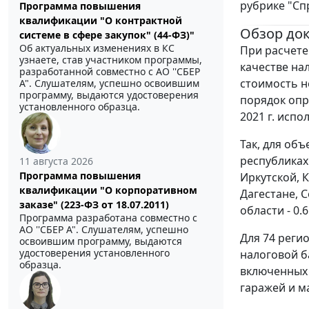
рубрике "Сп
Программа повышения
квалификации "О контрактной
Обзор до
системе в сфере закупок" (44-ФЗ)"
Об актуальных изменениях в КС
При расчете
узнаете, став участником программы,
качестве на
разработанной совместно с АО ''СБЕР
стоимость н
А". Слушателям, успешно освоившим
программу, выдаются удостоверения
порядок опр
установленного образца.
2021 г. исп
Так, для об
республиках
11 августа 2026
Программа повышения
Иркутской, К
квалификации "О корпоративном
Дагестане, 
заказе" (223-ФЗ от 18.07.2011)
области - 0.6
Программа разработана совместно с
АО ''СБЕР А". Слушателям, успешно
Для 74 реги
освоившим программу, выдаются
удостоверения установленного
налоговой б
образца.
включенных 
гаражей и м