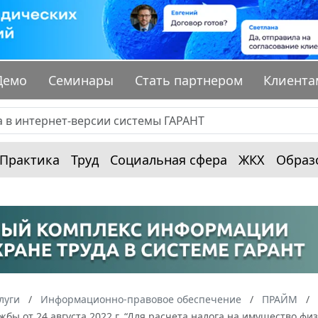
Демо
Семинары
Стать партнером
Клиента
Практика
Труд
Социальная сфера
ЖКХ
Образ
луги
Информационно-правовое обеспечение
ПРАЙМ
жбы от 24 августа 2022 г. “Для расчета налога на имущество 