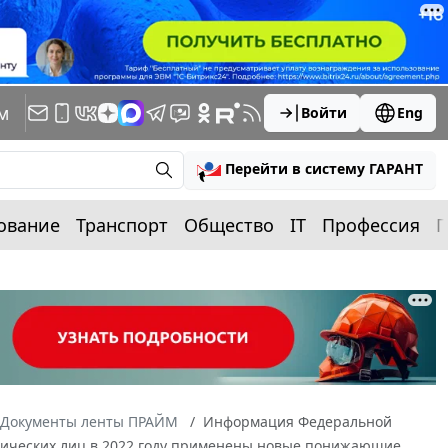
м
Войти
Eng
Перейти в систему ГАРАНТ
ование
Транспорт
Общество
IT
Профессия
П
Документы ленты ПРАЙМ
Информация Федеральной
физических лиц в 2022 году применены новые понижающие