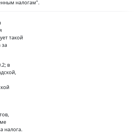
енным налогам".
в
я
ует такой
 за
2; в
адской,
ской
тов,
оме
а налога.