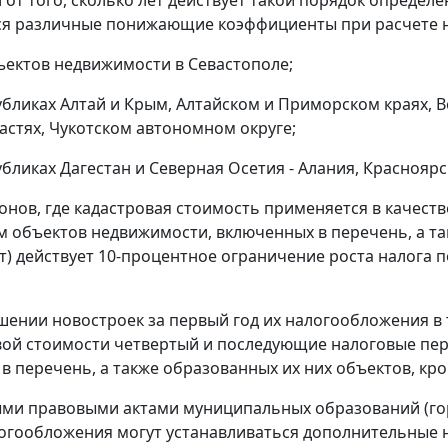
 от того, сколько лет действует такой порядок определ
я различные понижающие коэффициенты при расчете на
объектов недвижимости в Севастополе;
спубликах Алтай и Крым, Алтайском и Приморском краях, 
астях, Чукотском автономном округе;
спубликах Дагестан и Северная Осетия - Алания, Красноя
гионов, где кадастровая стоимость применяется в качест
 объектов недвижимости, включенных в перечень, а та
) действует 10-процентное ограничение роста налога
ношении новостроек за первый год их налогообложения в 
вой стоимости четвертый и последующие налоговые пе
в перечень, а также образованных их них объектов, кр
и правовыми актами муниципальных образований (гор
огообложения могут устанавливаться дополнительные н